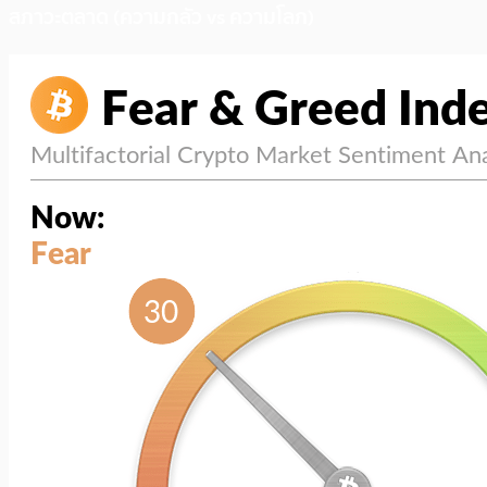
สภาวะตลาด (ความกลัว vs ความโลภ)