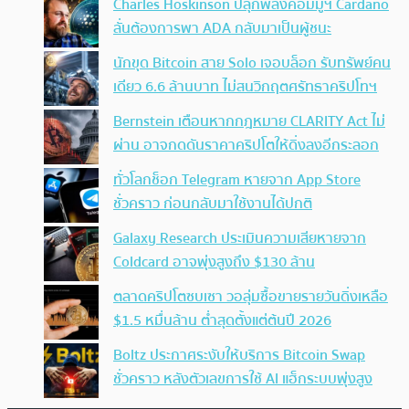
Charles Hoskinson ปลุกพลังคอมมูฯ Cardano
ลั่นต้องการพา ADA กลับมาเป็นผู้ชนะ
นักขุด Bitcoin สาย Solo เจอบล็อก รับทรัพย์คน
เดียว 6.6 ล้านบาท ไม่สนวิกฤตศรัทธาคริปโทฯ
Bernstein เตือนหากกฎหมาย CLARITY Act ไม่
ผ่าน อาจกดดันราคาคริปโตให้ดิ่งลงอีกระลอก
ทั่วโลกช็อก Telegram หายจาก App Store
ชั่วคราว ก่อนกลับมาใช้งานได้ปกติ
Galaxy Research ประเมินความเสียหายจาก
Coldcard อาจพุ่งสูงถึง $130 ล้าน
ตลาดคริปโตซบเซา วอลุ่มซื้อขายรายวันดิ่งเหลือ
$1.5 หมื่นล้าน ต่ำสุดตั้งแต่ต้นปี 2026
Boltz ประกาศระงับให้บริการ Bitcoin Swap
ชั่วคราว หลังตัวเลขการใช้ AI แฮ็กระบบพุ่งสูง