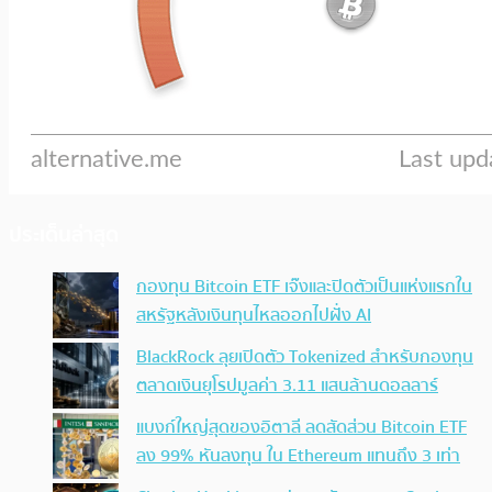
ประเด็นล่าสุด
กองทุน Bitcoin ETF เจ๊งและปิดตัวเป็นแห่งแรกใน
สหรัฐหลังเงินทุนไหลออกไปฝั่ง AI
BlackRock ลุยเปิดตัว Tokenized สำหรับกองทุน
ตลาดเงินยุโรปมูลค่า 3.11 แสนล้านดอลลาร์
แบงก์ใหญ่สุดของอิตาลี ลดสัดส่วน Bitcoin ETF
ลง 99% หันลงทุน ใน Ethereum แทนถึง 3 เท่า