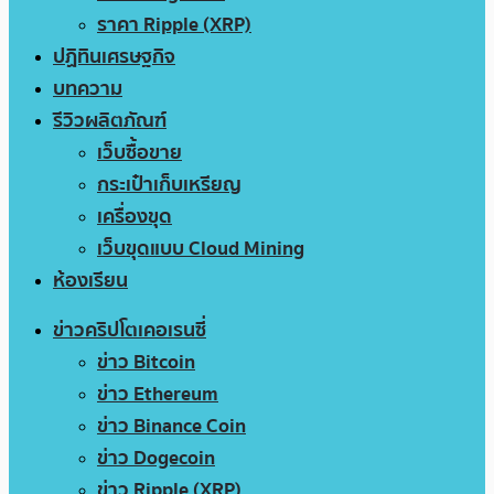
ราคา Ripple (XRP)
ปฏิทินเศรษฐกิจ
บทความ
รีวิวผลิตภัณฑ์
เว็บซื้อขาย
กระเป๋าเก็บเหรียญ
เครื่องขุด
เว็บขุดแบบ Cloud Mining
ห้องเรียน
ข่าวคริปโตเคอเรนซี่
ข่าว Bitcoin
ข่าว Ethereum
ข่าว Binance Coin
ข่าว Dogecoin
ข่าว Ripple (XRP)