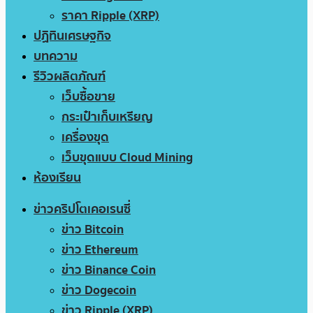
ราคา Ripple (XRP)
ปฏิทินเศรษฐกิจ
บทความ
รีวิวผลิตภัณฑ์
เว็บซื้อขาย
กระเป๋าเก็บเหรียญ
เครื่องขุด
เว็บขุดแบบ Cloud Mining
ห้องเรียน
ข่าวคริปโตเคอเรนซี่
ข่าว Bitcoin
ข่าว Ethereum
ข่าว Binance Coin
ข่าว Dogecoin
ข่าว Ripple (XRP)