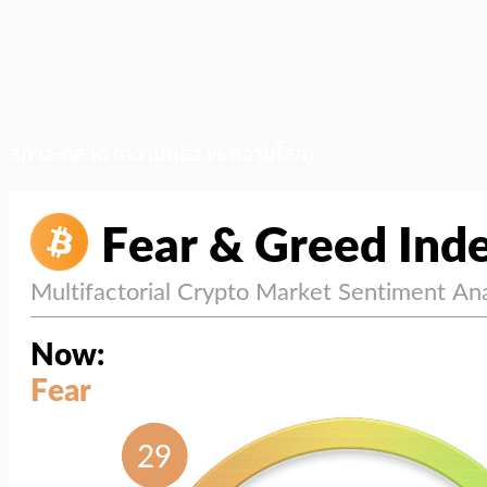
สภาวะตลาด (ความกลัว vs ความโลภ)