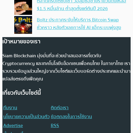
ตลาดคริปโตซบเซา วอลุ่มซื้อขายรายวันดิ่งเหลือ
$1.5 หมื่นล้าน ต่ำสุดตั้งแต่ต้นปี 2026
Boltz ประกาศระงับให้บริการ Bitcoin Swap
ชั่วคราว หลังตัวเลขการใช้ AI แฮ็กระบบพุ่งสูง
เป้าหมายของเรา
Siam Blockchain มุ่งมั่นที่จะช่วยนำเสนอสารเกี่ยวกับ
Cryptocurrency และเทคโนโลยีบล็อกเชนเพื่อคนไทย ในภาษาไทย เรา
รวบรวมข้อมูลส่วนใหญ่จากเว็บไซต์และเว็บบอร์ดต่างประเทศและนำมา
แปลส่งตรงถึงฟีดคุณ
เกี่ยวกับเว็บไซต์นี้
ทีมงาน
ติดต่อเรา
นโยบายความเป็นส่วนตัว
ข้อตกลงในการใช้งาน
Advertise
RSS