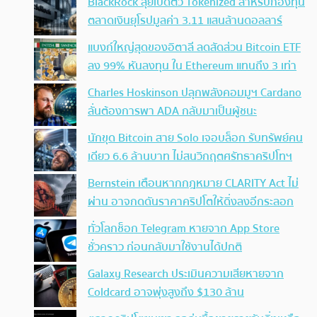
BlackRock ลุยเปิดตัว Tokenized สำหรับกองทุน
ตลาดเงินยุโรปมูลค่า 3.11 แสนล้านดอลลาร์
แบงก์ใหญ่สุดของอิตาลี ลดสัดส่วน Bitcoin ETF
ลง 99% หันลงทุน ใน Ethereum แทนถึง 3 เท่า
Charles Hoskinson ปลุกพลังคอมมูฯ Cardano
ลั่นต้องการพา ADA กลับมาเป็นผู้ชนะ
นักขุด Bitcoin สาย Solo เจอบล็อก รับทรัพย์คน
เดียว 6.6 ล้านบาท ไม่สนวิกฤตศรัทธาคริปโทฯ
Bernstein เตือนหากกฎหมาย CLARITY Act ไม่
ผ่าน อาจกดดันราคาคริปโตให้ดิ่งลงอีกระลอก
ทั่วโลกช็อก Telegram หายจาก App Store
ชั่วคราว ก่อนกลับมาใช้งานได้ปกติ
Galaxy Research ประเมินความเสียหายจาก
Coldcard อาจพุ่งสูงถึง $130 ล้าน