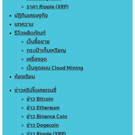
ราคา Ripple (XRP)
ปฏิทินเศรษฐกิจ
บทความ
รีวิวผลิตภัณฑ์
เว็บซื้อขาย
กระเป๋าเก็บเหรียญ
เครื่องขุด
เว็บขุดแบบ Cloud Mining
ห้องเรียน
ข่าวคริปโตเคอเรนซี่
ข่าว Bitcoin
ข่าว Ethereum
ข่าว Binance Coin
ข่าว Dogecoin
ข่าว Ripple (XRP)