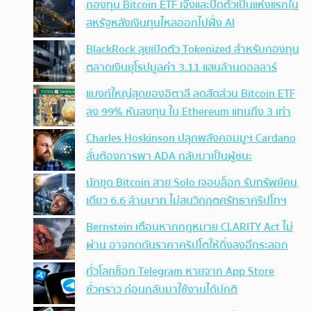
กองทุน Bitcoin ETF เจ๊งและปิดตัวเป็นแห่งแรกใน
สหรัฐหลังเงินทุนไหลออกไปฝั่ง AI
BlackRock ลุยเปิดตัว Tokenized สำหรับกองทุน
ตลาดเงินยุโรปมูลค่า 3.11 แสนล้านดอลลาร์
แบงก์ใหญ่สุดของอิตาลี ลดสัดส่วน Bitcoin ETF
ลง 99% หันลงทุน ใน Ethereum แทนถึง 3 เท่า
Charles Hoskinson ปลุกพลังคอมมูฯ Cardano
ลั่นต้องการพา ADA กลับมาเป็นผู้ชนะ
นักขุด Bitcoin สาย Solo เจอบล็อก รับทรัพย์คน
เดียว 6.6 ล้านบาท ไม่สนวิกฤตศรัทธาคริปโทฯ
Bernstein เตือนหากกฎหมาย CLARITY Act ไม่
ผ่าน อาจกดดันราคาคริปโตให้ดิ่งลงอีกระลอก
ทั่วโลกช็อก Telegram หายจาก App Store
ชั่วคราว ก่อนกลับมาใช้งานได้ปกติ