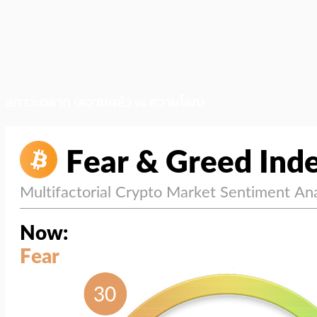
สภาวะตลาด (ความกลัว vs ความโลภ)