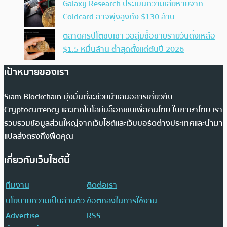
Galaxy Research ประเมินความเสียหายจาก
Coldcard อาจพุ่งสูงถึง $130 ล้าน
ตลาดคริปโตซบเซา วอลุ่มซื้อขายรายวันดิ่งเหลือ
$1.5 หมื่นล้าน ต่ำสุดตั้งแต่ต้นปี 2026
เป้าหมายของเรา
Siam Blockchain มุ่งมั่นที่จะช่วยนำเสนอสารเกี่ยวกับ
Cryptocurrency และเทคโนโลยีบล็อกเชนเพื่อคนไทย ในภาษาไทย เรา
รวบรวมข้อมูลส่วนใหญ่จากเว็บไซต์และเว็บบอร์ดต่างประเทศและนำมา
แปลส่งตรงถึงฟีดคุณ
เกี่ยวกับเว็บไซต์นี้
ทีมงาน
ติดต่อเรา
นโยบายความเป็นส่วนตัว
ข้อตกลงในการใช้งาน
Advertise
RSS