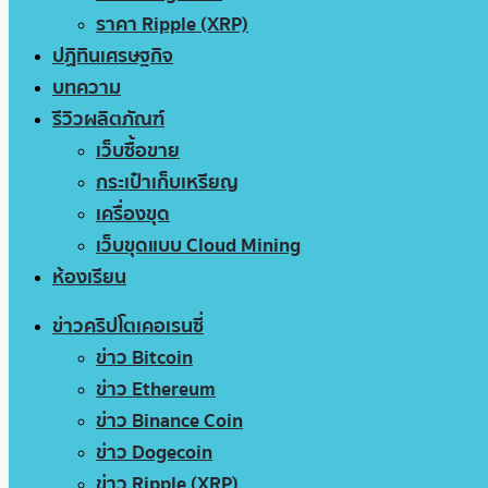
ราคา Ripple (XRP)
ปฏิทินเศรษฐกิจ
บทความ
รีวิวผลิตภัณฑ์
เว็บซื้อขาย
กระเป๋าเก็บเหรียญ
เครื่องขุด
เว็บขุดแบบ Cloud Mining
ห้องเรียน
ข่าวคริปโตเคอเรนซี่
ข่าว Bitcoin
ข่าว Ethereum
ข่าว Binance Coin
ข่าว Dogecoin
ข่าว Ripple (XRP)