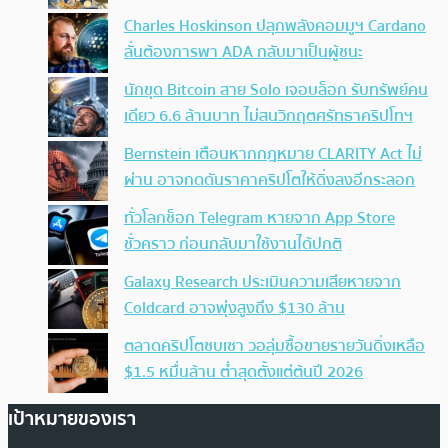
Charles Hoskinson ปลุกพลังคอมมูฯ Cardano
ลั่นต้องการพา ADA กลับมาเป็นผู้ชนะ
นักขุด Bitcoin สาย Solo เจอบล็อก รับทรัพย์คน
เดียว 6.6 ล้านบาท ไม่สนวิกฤตศรัทธาคริปโทฯ
Bernstein เตือนหากกฎหมาย CLARITY Act ไม่
ผ่าน อาจกดดันราคาคริปโตให้ดิ่งลงอีกระลอก
ทั่วโลกช็อก Telegram หายจาก App Store
ชั่วคราว ก่อนกลับมาใช้งานได้ปกติ
Galaxy Research ประเมินความเสียหายจาก
Coldcard อาจพุ่งสูงถึง $130 ล้าน
ตลาดคริปโตซบเซา วอลุ่มซื้อขายรายวันดิ่งเหลือ
$1.5 หมื่นล้าน ต่ำสุดตั้งแต่ต้นปี 2026
เป้าหมายของเรา