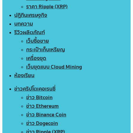
ราคา Ripple (XRP)
ปฏิทินเศรษฐกิจ
บทความ
รีวิวผลิตภัณฑ์
เว็บซื้อขาย
กระเป๋าเก็บเหรียญ
เครื่องขุด
เว็บขุดแบบ Cloud Mining
ห้องเรียน
ข่าวคริปโตเคอเรนซี่
ข่าว Bitcoin
ข่าว Ethereum
ข่าว Binance Coin
ข่าว Dogecoin
ข่าว Ripple (XRP)