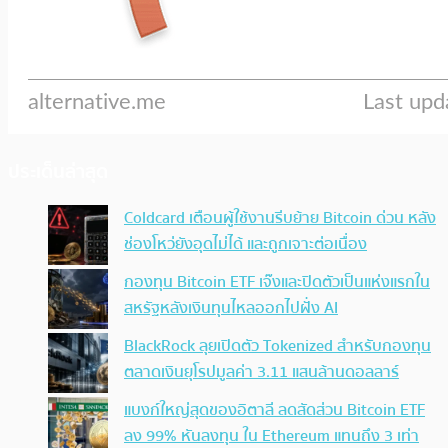
ประเด็นล่าสุด
Coldcard เตือนผู้ใช้งานรีบย้าย Bitcoin ด่วน หลัง
ช่องโหว่ยังอุดไม่ได้ และถูกเจาะต่อเนื่อง
กองทุน Bitcoin ETF เจ๊งและปิดตัวเป็นแห่งแรกใน
สหรัฐหลังเงินทุนไหลออกไปฝั่ง AI
BlackRock ลุยเปิดตัว Tokenized สำหรับกองทุน
ตลาดเงินยุโรปมูลค่า 3.11 แสนล้านดอลลาร์
แบงก์ใหญ่สุดของอิตาลี ลดสัดส่วน Bitcoin ETF
ลง 99% หันลงทุน ใน Ethereum แทนถึง 3 เท่า