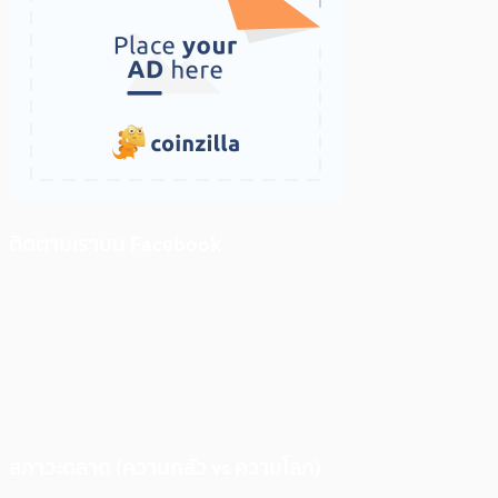
ติดตามเราบน Facebook
สภาวะตลาด (ความกลัว vs ความโลภ)