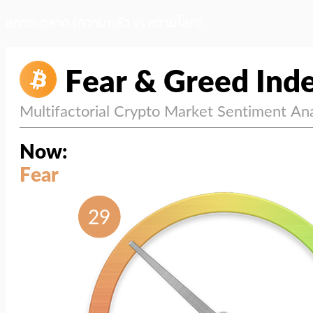
สภาวะตลาด (ความกลัว vs ความโลภ)