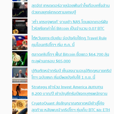
สุดจัด! เทรดเดอร์อายุน้อยฟันกำไรเกือบครึ่งล้าน
ด้วยกลยุทธ์เทรดตามเศรษฐี
‘เต๋า เศรษฐพงศ์’ งานเข้า NAS โดนแฮกเกอร์ฝัง
ไวรัสเรียกค่าไถ่ Bitcoin เป็นจำนวน 0.07 BTC
ไต้หวันยกระดับเข้ม จ่อบังคับใช้กฏ Travel Rule
คุมโอนคริปโทฯ เริ่ม ต.ค. นี้
ตลาดคริปโทฯ ฟื้น! Bitcoin ยื้อแถว $64,700 ลุ้น
ทะลุผ่านกรอบ $65,000
ปูตินตัดหน้าทรัมป์ เซ็นลงนามอนุมัติกฎหมายคริป
โทฯ ฉบับแรก เริ่มมีผลบังคับใช้ 1 ก.ย. นี้
Strategy เข้าร่วม Invest America สมทบทุน
8,200 บาท/ปี เข้าบัญชีทรัมป์แจกบุตรพนักงาน
CryptoQuant ส่งสัญญาณตลาดหมีเข้าสู่โค้ง
สุดท้าย หลังพบเจ้าคริปโทฯ ซุ่มเก็บ BTC และ ETH