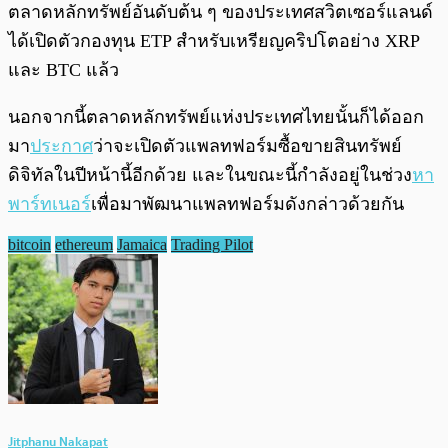
ตลาดหลักทรัพย์อันดับต้น ๆ ของประเทศสวิตเซอร์แลนด์
ได้เปิดตัวกองทุน ETP สำหรับเหรียญคริปโตอย่าง XRP
และ BTC แล้ว
นอกจากนี้ตลาดหลักทรัพย์แห่งประเทศไทยนั้นก็ได้ออก
มา
ประกาศ
ว่าจะเปิดตัวแพลทฟอร์มซื้อขายสินทรัพย์
ดิจิทัลในปีหน้านี้อีกด้วย และในขณะนี้กำลังอยู่ในช่วง
หา
พาร์ทเนอร์
เพื่อมาพัฒนาแพลทฟอร์มดังกล่าวด้วยกัน
bitcoin
ethereum
Jamaica
Trading Pilot
Jitphanu Nakapat