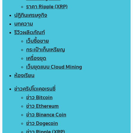
ราคา Ripple (XRP)
ปฏิทินเศรษฐกิจ
บทความ
รีวิวผลิตภัณฑ์
เว็บซื้อขาย
กระเป๋าเก็บเหรียญ
เครื่องขุด
เว็บขุดแบบ Cloud Mining
ห้องเรียน
ข่าวคริปโตเคอเรนซี่
ข่าว Bitcoin
ข่าว Ethereum
ข่าว Binance Coin
ข่าว Dogecoin
ข่าว Ripple (XRP)