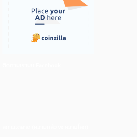
ติดตามเราบน Facebook
สภาวะตลาด (ความกลัว vs ความโลภ)