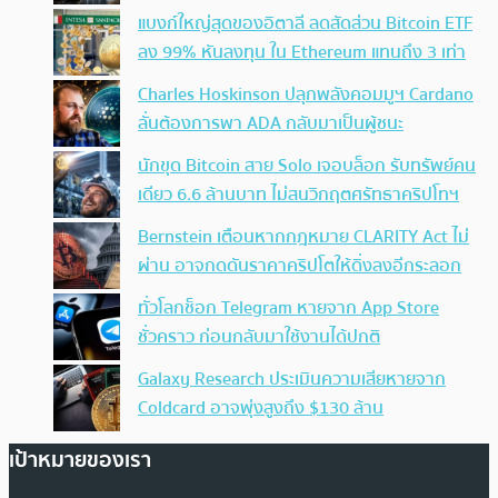
แบงก์ใหญ่สุดของอิตาลี ลดสัดส่วน Bitcoin ETF
ลง 99% หันลงทุน ใน Ethereum แทนถึง 3 เท่า
Charles Hoskinson ปลุกพลังคอมมูฯ Cardano
ลั่นต้องการพา ADA กลับมาเป็นผู้ชนะ
นักขุด Bitcoin สาย Solo เจอบล็อก รับทรัพย์คน
เดียว 6.6 ล้านบาท ไม่สนวิกฤตศรัทธาคริปโทฯ
Bernstein เตือนหากกฎหมาย CLARITY Act ไม่
ผ่าน อาจกดดันราคาคริปโตให้ดิ่งลงอีกระลอก
ทั่วโลกช็อก Telegram หายจาก App Store
ชั่วคราว ก่อนกลับมาใช้งานได้ปกติ
Galaxy Research ประเมินความเสียหายจาก
Coldcard อาจพุ่งสูงถึง $130 ล้าน
เป้าหมายของเรา