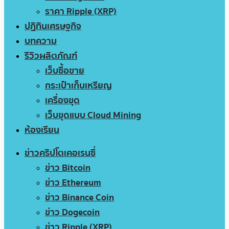
ราคา Ripple (XRP)
ปฏิทินเศรษฐกิจ
บทความ
รีวิวผลิตภัณฑ์
เว็บซื้อขาย
กระเป๋าเก็บเหรียญ
เครื่องขุด
เว็บขุดแบบ Cloud Mining
ห้องเรียน
ข่าวคริปโตเคอเรนซี่
ข่าว Bitcoin
ข่าว Ethereum
ข่าว Binance Coin
ข่าว Dogecoin
ข่าว Ripple (XRP)