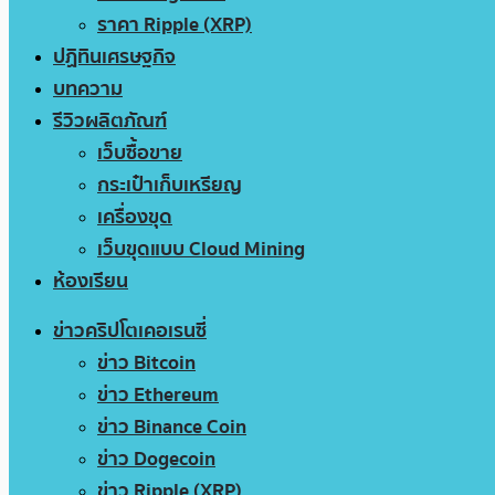
ราคา Ripple (XRP)
ปฏิทินเศรษฐกิจ
บทความ
รีวิวผลิตภัณฑ์
เว็บซื้อขาย
กระเป๋าเก็บเหรียญ
เครื่องขุด
เว็บขุดแบบ Cloud Mining
ห้องเรียน
ข่าวคริปโตเคอเรนซี่
ข่าว Bitcoin
ข่าว Ethereum
ข่าว Binance Coin
ข่าว Dogecoin
ข่าว Ripple (XRP)