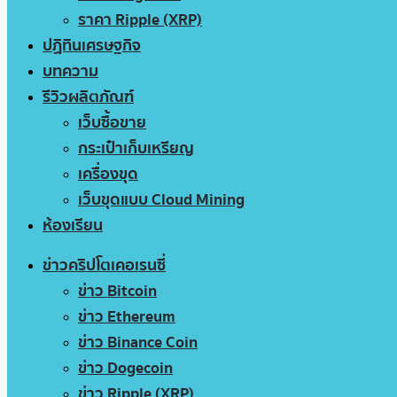
ราคา Ripple (XRP)
ปฏิทินเศรษฐกิจ
บทความ
รีวิวผลิตภัณฑ์
เว็บซื้อขาย
กระเป๋าเก็บเหรียญ
เครื่องขุด
เว็บขุดแบบ Cloud Mining
ห้องเรียน
ข่าวคริปโตเคอเรนซี่
ข่าว Bitcoin
ข่าว Ethereum
ข่าว Binance Coin
ข่าว Dogecoin
ข่าว Ripple (XRP)