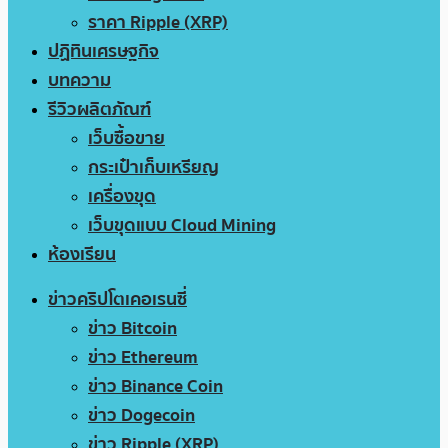
ราคา Ripple (XRP)
ปฏิทินเศรษฐกิจ
บทความ
รีวิวผลิตภัณฑ์
เว็บซื้อขาย
กระเป๋าเก็บเหรียญ
เครื่องขุด
เว็บขุดแบบ Cloud Mining
ห้องเรียน
ข่าวคริปโตเคอเรนซี่
ข่าว Bitcoin
ข่าว Ethereum
ข่าว Binance Coin
ข่าว Dogecoin
ข่าว Ripple (XRP)