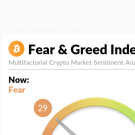
สภาวะตลาด (ความกลัว vs ความโลภ)