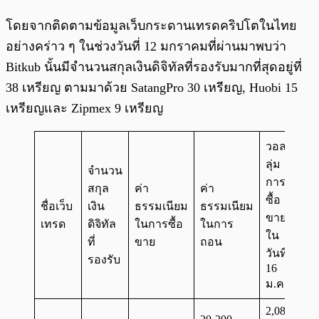
โดยจากติดตามข้อมูลเว็บกระดานเทรดคริปโตในไทย
อย่างคร่าว ๆ ในช่วงวันที่ 12 มกราคมที่ผ่านมาพบว่า
Bitkub นั้นมีจำนวนสกุลเงินดิจิทัลที่รองรับมากที่สุดอยู่ที่
38 เหรียญ ตามมาด้วย SatangPro 30 เหรียญ, Huobi 15
เหรียญและ Zipmex 9 เหรียญ
วอล
ลุ่ม
จำนวน
การ
สกุล
ค่า
ค่า
ซื้อ
ชื่อเว็บ
เงิน
ธรรมเนียม
ธรรมเนียม
ขาย
เทรด
ดิจิทัล
ในการซื้อ
ในการ
ใน
ที่
ขาย
ถอน
วันที่
รองรับ
16
ม.ค.
2,082