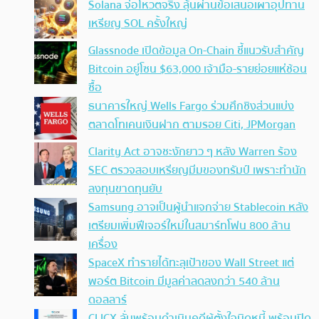
Solana จ่อโหวตจริง ลุ้นผ่านข้อเสนอเผาอุปทาน
เหรียญ SOL ครั้งใหญ่
Glassnode เปิดข้อมูล On-Chain ชี้แนวรับสำคัญ
Bitcoin อยู่โซน $63,000 เจ้ามือ-รายย่อยแห่ช้อน
ซื้อ
ธนาคารใหญ่ Wells Fargo ร่วมศึกชิงส่วนแบ่ง
ตลาดโทเคนเงินฝาก ตามรอย Citi, JPMorgan
Clarity Act อาจชะงักยาว ๆ หลัง Warren ร้อง
SEC ตรวจสอบเหรียญมีมของทรัมป์ เพราะทำนัก
ลงทุนขาดทุนยับ
Samsung อาจเป็นผู้นำแจกจ่าย Stablecoin หลัง
เตรียมเพิ่มฟีเจอร์ใหม่ในสมาร์ทโฟน 800 ล้าน
เครื่อง
SpaceX ทำรายได้ทะลุเป้าของ Wall Street แต่
พอร์ต Bitcoin มีมูลค่าลดลงกว่า 540 ล้าน
ดอลลาร์
CLICX ลั่นพร้อมดำเนินคดีผู้ตั้งใจบิดหนี้ พร้อมปิด