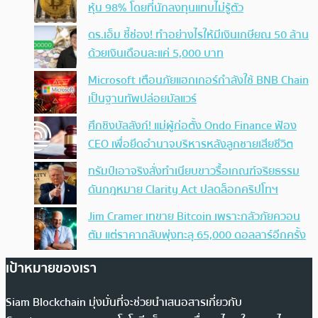
หุ้น 98% โดยที่นักลงทุนแทบไม่รู้ตัว
ดร.เอ็ม ชี้ช่อง! ทำอย่างไรให้มีเงินเกษียณ 50 ล้าน
ด้วยเงินเดือนละแค่ 5,000 บาท
Microsoft เตือนภัยแฮกเกอร์กำลังใช้ BNB Chain
เป็นฐานทัพปล่อยมัลแวร์
ศึกชิงบัลลังก์! แม่ผู้ก่อตั้ง Ondo Finance ฟ้อง
CEO เพื่อยึดอำนาจบริหารหลังลูกชายเสียชีวิต
ทรัมป์เอาจริง สั่งทำเนียบขาวรื้อเกณฑ์จริยธรรม
ดันกฎหมาย Clarity Act ปลดล็อกคริปโทฯ
Jim Cramer เทขาย Bitcoin เพราะกลัวภัยควอน
ตัม แต่ราคากลับพุ่งทะลุ 65,000 ดอลลาร์อีกครั้ง
เป้าหมายของเรา
Siam Blockchain มุ่งมั่นที่จะช่วยนำเสนอสารเกี่ยวกับ