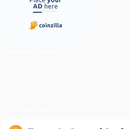
ติดตามเราบน Facebook
สภาวะตลาด (ความกลัว vs ความโลภ)