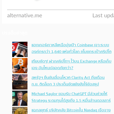
ประเด็นล่าสุด
แฮกเกอร์เกาหลีเหนือมุ่งเป้า Coinbase เจาะระบบ
องค์กรกว่า 1,640 แห่งทั่วโลก ขโมยกระเป๋าคริปโต
เทียบชัดๆ! ฝากคริปโทฯ ไว้บน Exchange หรือเก็บ
เอง อันไหนปลอดภัยกว่า?
สหรัฐฯ ยืนยันเลื่อนโหวต Clarity Act ถึงเดือน
ก.ย. ติดล็อก 3 ประเด็นขัดแย้งยังไร้ข้อสรุป
Michael Saylor ยอมรับ ChatGPT มีส่วนช่วยให้
Strategy ระดมทุนได้สูงถึง 1.5 หมื่นล้านดอลลาร์
แฉกลยุทธ์ บริษัทคลัง Bitcoinใน Nasdaq เจือจาง