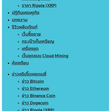
ราคา Ripple (XRP)
ปฏิทินเศรษฐกิจ
บทความ
รีวิวผลิตภัณฑ์
เว็บซื้อขาย
กระเป๋าเก็บเหรียญ
เครื่องขุด
เว็บขุดแบบ Cloud Mining
ห้องเรียน
ข่าวคริปโตเคอเรนซี่
ข่าว Bitcoin
ข่าว Ethereum
ข่าว Binance Coin
ข่าว Dogecoin
ข่าว Ripple (XRP)