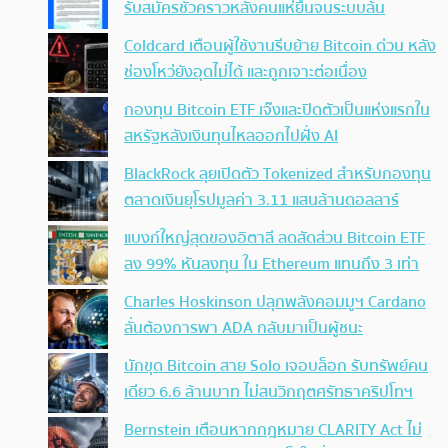
รับสมัครชั่วคราวหลังคนแห่ยื่นจนระบบล้น
Coldcard เตือนผู้ใช้งานรีบย้าย Bitcoin ด่วน หลัง
ช่องโหว่ยังอุดไม่ได้ และถูกเจาะต่อเนื่อง
กองทุน Bitcoin ETF เจ๊งและปิดตัวเป็นแห่งแรกใน
สหรัฐหลังเงินทุนไหลออกไปฝั่ง AI
BlackRock ลุยเปิดตัว Tokenized สำหรับกองทุน
ตลาดเงินยุโรปมูลค่า 3.11 แสนล้านดอลลาร์
แบงก์ใหญ่สุดของอิตาลี ลดสัดส่วน Bitcoin ETF
ลง 99% หันลงทุน ใน Ethereum แทนถึง 3 เท่า
Charles Hoskinson ปลุกพลังคอมมูฯ Cardano
ลั่นต้องการพา ADA กลับมาเป็นผู้ชนะ
นักขุด Bitcoin สาย Solo เจอบล็อก รับทรัพย์คน
เดียว 6.6 ล้านบาท ไม่สนวิกฤตศรัทธาคริปโทฯ
Bernstein เตือนหากกฎหมาย CLARITY Act ไม่