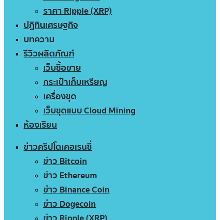
ราคา Ripple (XRP)
ปฏิทินเศรษฐกิจ
บทความ
รีวิวผลิตภัณฑ์
เว็บซื้อขาย
กระเป๋าเก็บเหรียญ
เครื่องขุด
เว็บขุดแบบ Cloud Mining
ห้องเรียน
ข่าวคริปโตเคอเรนซี่
ข่าว Bitcoin
ข่าว Ethereum
ข่าว Binance Coin
ข่าว Dogecoin
ข่าว Ripple (XRP)