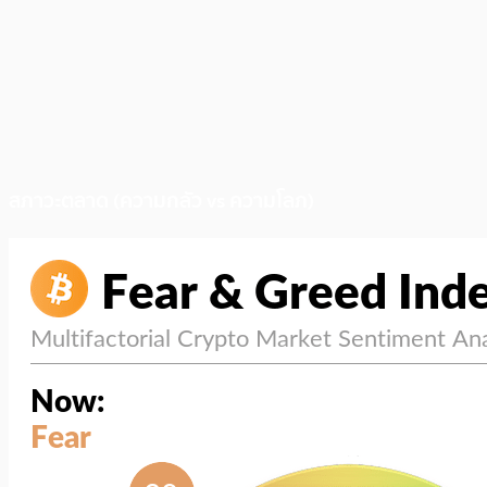
สภาวะตลาด (ความกลัว vs ความโลภ)