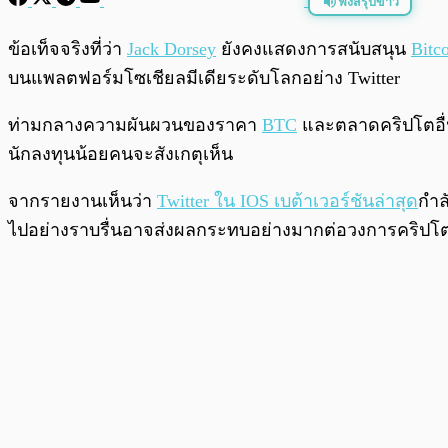
ฟังสรุปข่าว
พร้อมเล่น
ข้อเท็จจริงที่ว่า
Jack Dorsey
ยังคงแสดงการสนับสนุน
Bitc
บนแพลตฟอร์มโซเชียลมีเดียระดับโลกอย่าง Twitter
ท่ามกลางความผันผวนของราคา
BTC
และตลาดคริปโตอื่น
นักลงทุนน้อยคนจะสังเกตุเห็น
จากรายงานเห็นว่า
Twitter ใน IOS เบต้าเวอร์ชันล่าสุด
กำล
ไปอย่างราบรื่นอาจส่งผลกระทบอย่างมากต่อวงการคริปโตทั