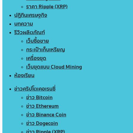
ราคา Ripple (XRP)
ปฏิทินเศรษฐกิจ
บทความ
รีวิวผลิตภัณฑ์
เว็บซื้อขาย
กระเป๋าเก็บเหรียญ
เครื่องขุด
เว็บขุดแบบ Cloud Mining
ห้องเรียน
ข่าวคริปโตเคอเรนซี่
ข่าว Bitcoin
ข่าว Ethereum
ข่าว Binance Coin
ข่าว Dogecoin
ข่าว Ripple (XRP)