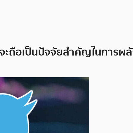
r จะถือเป็นปัจจัยสำคัญในการผล