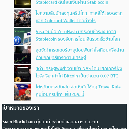
Stablecard ดันโอนเงินผ่าน Stablecoin
ไขความลับนักลงทุนคริปโทฯ เกาหลีใต้! รอดจาก
แฮก Coldcard Wallet ได้อย่างไร
Visa จับมือ ZeroHash ยกระดับชำระเงินด้วย
Stablecoin รองรับการโอนเงินรวดเร็วข้ามโลก
สุดจัด! เทรดเดอร์อายุน้อยฟันกำไรเกือบครึ่งล้าน
ด้วยกลยุทธ์เทรดตามเศรษฐี
‘เต๋า เศรษฐพงศ์’ งานเข้า NAS โดนแฮกเกอร์ฝัง
ไวรัสเรียกค่าไถ่ Bitcoin เป็นจำนวน 0.07 BTC
ไต้หวันยกระดับเข้ม จ่อบังคับใช้กฏ Travel Rule
คุมโอนคริปโทฯ เริ่ม ต.ค. นี้
เป้าหมายของเรา
Siam Blockchain มุ่งมั่นที่จะช่วยนำเสนอสารเกี่ยวกับ