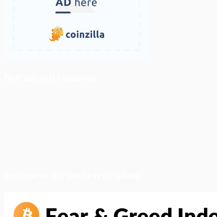
ติดตามเราบน Facebook
สภาวะตลาด (ความกลัว vs ความโลภ)