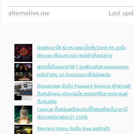
ประเด็นล่าสุด
นักพัฒนาใช้ AI ตรวจพบบั๊กขั้นวิกฤต 85 จุดใน
Bitcoin เตือนสถานการณ์เข้าขั้นเลวร้าย
ผู้ก่อตั้งโปรเจกต์ NFT ถูกฟ้องข้อหาหลอกลงทุน
หลังนำเงิน 10 ล้านดอลลาร์ไปเล่นพนัน
Broadridge จับมือ Payward Services เปิดทางผู้
ถือหุ้นโทเคน xStocksโหวตลงมติในการประชุมผู้
ถือหุ้นจริง
Cashcat ขึ้นแท่นเหรียญมีมที่โตแรงที่สุดในเวลานี้
สัปดาห์เดียวพุ่งกว่า 150%
Western Union จับมือ Visa ลุยเปิดตัว