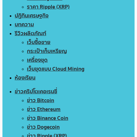
ราคา Ripple (XRP)
ปฏิทินเศรษฐกิจ
บทความ
รีวิวผลิตภัณฑ์
เว็บซื้อขาย
กระเป๋าเก็บเหรียญ
เครื่องขุด
เว็บขุดแบบ Cloud Mining
ห้องเรียน
ข่าวคริปโตเคอเรนซี่
ข่าว Bitcoin
ข่าว Ethereum
ข่าว Binance Coin
ข่าว Dogecoin
ข่าว Ripple (XRP)