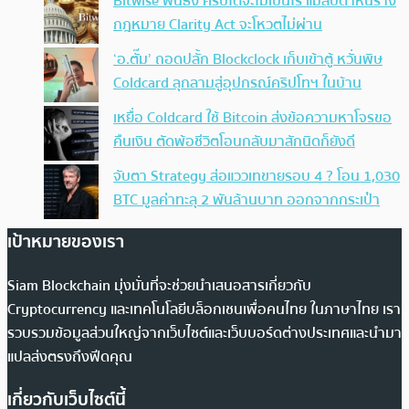
Bitwise ฟันธง คริปโตจะไม่เป็นไร แม้สัปดาห์นี้ร่าง
กฎหมาย Clarity Act จะโหวตไม่ผ่าน
‘อ.ตั๊ม’ ถอดปลั้ก Blockclock เก็บเข้าตู้ หวั่นพิษ
Coldcard ลุกลามสู่อุปกรณ์คริปโทฯ ในบ้าน
เหยื่อ Coldcard ใช้ Bitcoin ส่งข้อความหาโจรขอ
คืนเงิน ตัดพ้อชีวิตโอนกลับมาสักนิดก็ยังดี
จับตา Strategy ส่อแววเทขายรอบ 4 ? โอน 1,030
BTC มูลค่าทะลุ 2 พันล้านบาท ออกจากกระเป๋า
เป้าหมายของเรา
Siam Blockchain มุ่งมั่นที่จะช่วยนำเสนอสารเกี่ยวกับ
Cryptocurrency และเทคโนโลยีบล็อกเชนเพื่อคนไทย ในภาษาไทย เรา
รวบรวมข้อมูลส่วนใหญ่จากเว็บไซต์และเว็บบอร์ดต่างประเทศและนำมา
แปลส่งตรงถึงฟีดคุณ
เกี่ยวกับเว็บไซต์นี้