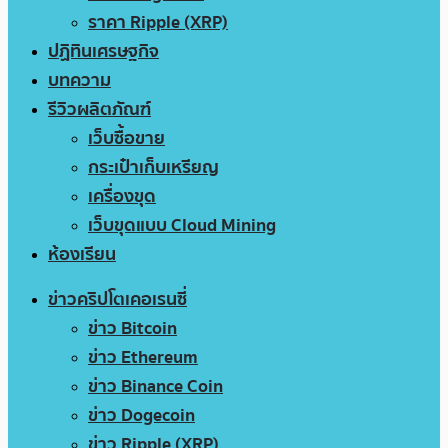
ราคา Ripple (XRP)
ปฏิทินเศรษฐกิจ
บทความ
รีวิวผลิตภัณฑ์
เว็บซื้อขาย
กระเป๋าเก็บเหรียญ
เครื่องขุด
เว็บขุดแบบ Cloud Mining
ห้องเรียน
ข่าวคริปโตเคอเรนซี่
ข่าว Bitcoin
ข่าว Ethereum
ข่าว Binance Coin
ข่าว Dogecoin
ข่าว Ripple (XRP)