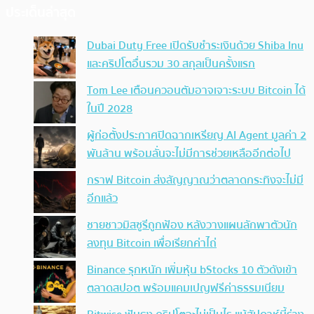
ประเด็นล่าสุด
Dubai Duty Free เปิดรับชำระเงินด้วย Shiba Inu
และคริปโตอื่นรวม 30 สกุลเป็นครั้งแรก
Tom Lee เตือนควอนตัมอาจเจาะระบบ Bitcoin ได้
ในปี 2028
ผู้ก่อตั้งประกาศปิดฉากเหรียญ AI Agent มูลค่า 2
พันล้าน พร้อมลั่นจะไม่มีการช่วยเหลืออีกต่อไป
กราฟ Bitcoin ส่งสัญญาณว่าตลาดกระทิงจะไม่มี
อีกแล้ว
ชายชาวมิสซูรีถูกฟ้อง หลังวางแผนลักพาตัวนัก
ลงทุน Bitcoin เพื่อเรียกค่าไถ่
Binance รุกหนัก เพิ่มหุ้น bStocks 10 ตัวดังเข้า
ตลาดสปอต พร้อมแคมเปญฟรีค่าธรรมเนียม