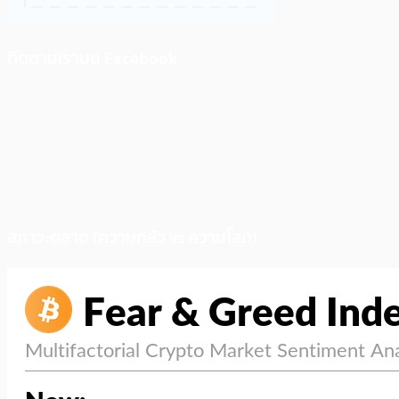
ติดตามเราบน Facebook
สภาวะตลาด (ความกลัว vs ความโลภ)