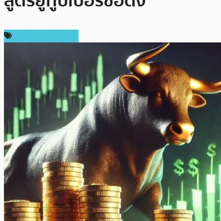
สูตรยูทูบเบอร์ชื่อดัง
ข่าวคริปโตเคอเรนซี่