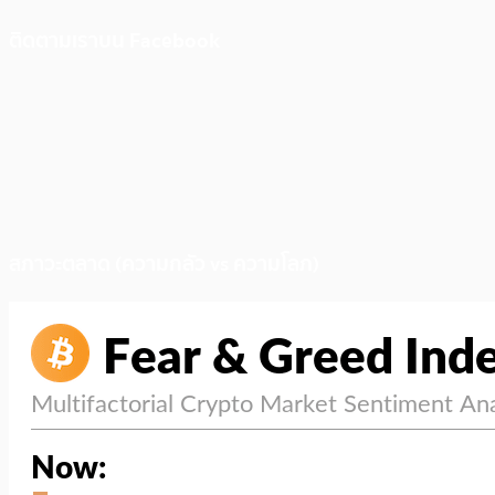
ติดตามเราบน Facebook
สภาวะตลาด (ความกลัว vs ความโลภ)