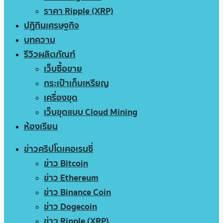
ราคา Ripple (XRP)
ปฏิทินเศรษฐกิจ
บทความ
รีวิวผลิตภัณฑ์
เว็บซื้อขาย
กระเป๋าเก็บเหรียญ
เครื่องขุด
เว็บขุดแบบ Cloud Mining
ห้องเรียน
ข่าวคริปโตเคอเรนซี่
ข่าว Bitcoin
ข่าว Ethereum
ข่าว Binance Coin
ข่าว Dogecoin
ข่าว Ripple (XRP)