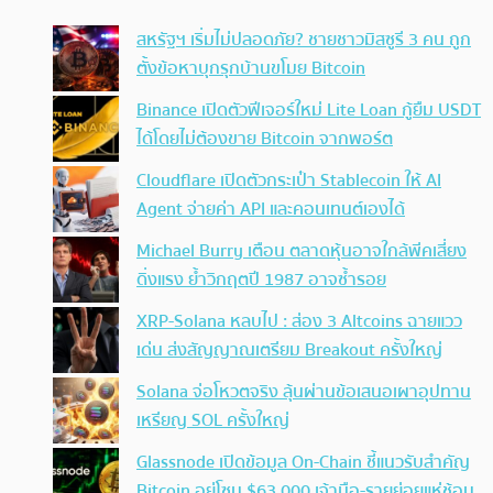
สหรัฐฯ เริ่มไม่ปลอดภัย? ชายชาวมิสซูรี 3 คน ถูก
ตั้งข้อหาบุกรุกบ้านขโมย Bitcoin
Binance เปิดตัวฟีเจอร์ใหม่ Lite Loan กู้ยืม USDT
ได้โดยไม่ต้องขาย Bitcoin จากพอร์ต
Cloudflare เปิดตัวกระเป๋า Stablecoin ให้ AI
Agent จ่ายค่า API และคอนเทนต์เองได้
Michael Burry เตือน ตลาดหุ้นอาจใกล้พีคเสี่ยง
ดิ่งแรง ย้ำวิกฤตปี 1987 อาจซ้ำรอย
XRP-Solana หลบไป : ส่อง 3 Altcoins ฉายแวว
เด่น ส่งสัญญาณเตรียม Breakout ครั้งใหญ่
Solana จ่อโหวตจริง ลุ้นผ่านข้อเสนอเผาอุปทาน
เหรียญ SOL ครั้งใหญ่
Glassnode เปิดข้อมูล On-Chain ชี้แนวรับสำคัญ
Bitcoin อยู่โซน $63,000 เจ้ามือ-รายย่อยแห่ช้อน