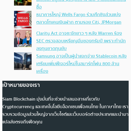
ซื้อ
ธนาคารใหญ่ Wells Fargo ร่วมศึกชิงส่วนแบ่ง
ตลาดโทเคนเงินฝาก ตามรอย Citi, JPMorgan
Clarity Act อาจชะงักยาว ๆ หลัง Warren ร้อง
SEC ตรวจสอบเหรียญมีมของทรัมป์ เพราะทำนัก
ลงทุนขาดทุนยับ
Samsung อาจเป็นผู้นำแจกจ่าย Stablecoin หลัง
เตรียมเพิ่มฟีเจอร์ใหม่ในสมาร์ทโฟน 800 ล้าน
เครื่อง
เป้าหมายของเรา
Siam Blockchain มุ่งมั่นที่จะช่วยนำเสนอสารเกี่ยวกับ
Cryptocurrency และเทคโนโลยีบล็อกเชนเพื่อคนไทย ในภาษาไทย เรา
รวบรวมข้อมูลส่วนใหญ่จากเว็บไซต์และเว็บบอร์ดต่างประเทศและนำมา
แปลส่งตรงถึงฟีดคุณ