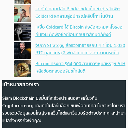
‘อ.ตั๊ม’ ถอดปลั้ก Blockclock เก็บเข้าตู้ หวั่นพิษ
Coldcard ลุกลามสู่อุปกรณ์คริปโทฯ ในบ้าน
เหยื่อ Coldcard ใช้ Bitcoin ส่งข้อความหาโจรขอ
คืนเงิน ตัดพ้อชีวิตโอนกลับมาสักนิดก็ยังดี
จับตา Strategy ส่อแววเทขายรอบ 4 ? โอน 1,030
BTC มูลค่าทะลุ 2 พันล้านบาท ออกจากกระเป๋า
Bitcoin ทรงตัว $64,000 สวนทางหุ้นสหรัฐฯ ATH
หลังข้อตกลงฮอร์มุซใกล้ยุติ
เป้าหมายของเรา
Siam Blockchain มุ่งมั่นที่จะช่วยนำเสนอสารเกี่ยวกับ
Cryptocurrency และเทคโนโลยีบล็อกเชนเพื่อคนไทย ในภาษาไทย เรา
รวบรวมข้อมูลส่วนใหญ่จากเว็บไซต์และเว็บบอร์ดต่างประเทศและนำมา
แปลส่งตรงถึงฟีดคุณ