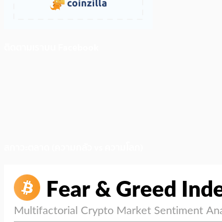
ติดตามเราบน Facebook
สภาวะตลาด (ความกลัว vs ความโลภ)