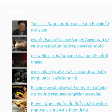
ประเด็นล่าสุด
Tom Lee เตือนควอนตัมอาจเจาะระบบ Bitcoin ได้
ในปี 2028
ผู้ก่อตั้งประกาศปิดฉากเหรียญ AI Agent มูลค่า 2
พันล้าน พร้อมลั่นจะไม่มีการช่วยเหลืออีกต่อไป
กราฟ Bitcoin ส่งสัญญาณว่าตลาดกระทิงจะไม่มี
อีกแล้ว
ชายชาวมิสซูรีถูกฟ้อง หลังวางแผนลักพาตัวนัก
ลงทุน Bitcoin เพื่อเรียกค่าไถ่
Binance รุกหนัก เพิ่มหุ้น bStocks 10 ตัวดังเข้า
ตลาดสปอต พร้อมแคมเปญฟรีค่าธรรมเนียม
Bitwise ฟันธง คริปโตจะไม่เป็นไร แม้สัปดาห์นี้ร่าง
กฎหมาย Clarity Act จะโหวตไม่ผ่าน