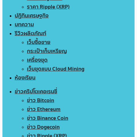
ราคา Ripple (XRP)
ปฏิทินเศรษฐกิจ
บทความ
รีวิวผลิตภัณฑ์
เว็บซื้อขาย
กระเป๋าเก็บเหรียญ
เครื่องขุด
เว็บขุดแบบ Cloud Mining
ห้องเรียน
ข่าวคริปโตเคอเรนซี่
ข่าว Bitcoin
ข่าว Ethereum
ข่าว Binance Coin
ข่าว Dogecoin
ข่าว Ripple (XRP)