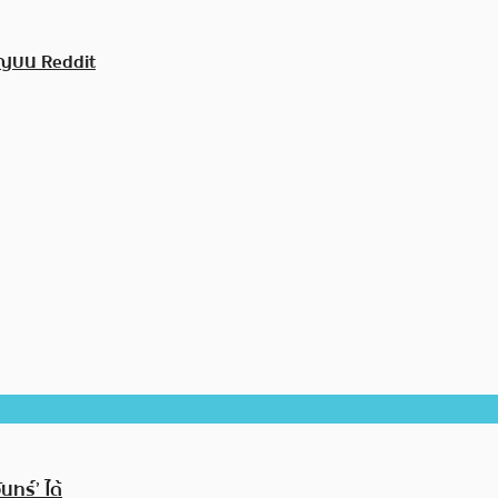
ยญบน Reddit
ทร์’ ได้