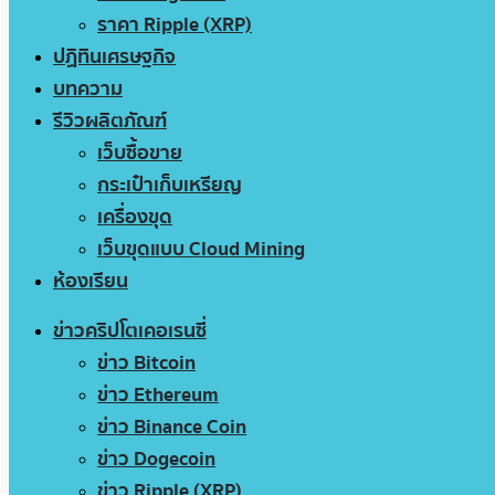
ราคา Ripple (XRP)
ปฏิทินเศรษฐกิจ
บทความ
รีวิวผลิตภัณฑ์
เว็บซื้อขาย
กระเป๋าเก็บเหรียญ
เครื่องขุด
เว็บขุดแบบ Cloud Mining
ห้องเรียน
ข่าวคริปโตเคอเรนซี่
ข่าว Bitcoin
ข่าว Ethereum
ข่าว Binance Coin
ข่าว Dogecoin
ข่าว Ripple (XRP)