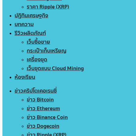
ราคา Ripple (XRP)
ปฏิทินเศรษฐกิจ
บทความ
รีวิวผลิตภัณฑ์
เว็บซื้อขาย
กระเป๋าเก็บเหรียญ
เครื่องขุด
เว็บขุดแบบ Cloud Mining
ห้องเรียน
ข่าวคริปโตเคอเรนซี่
ข่าว Bitcoin
ข่าว Ethereum
ข่าว Binance Coin
ข่าว Dogecoin
ข่าว Ripple (XRP)