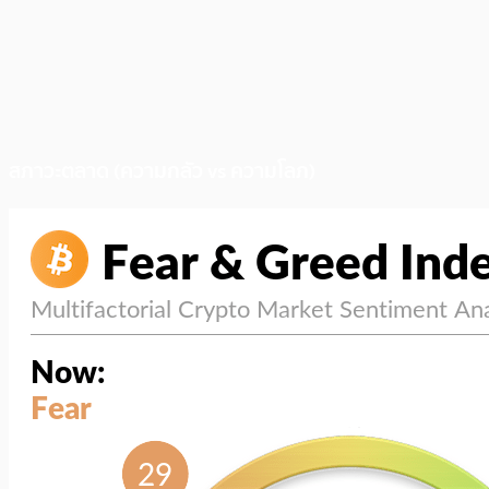
สภาวะตลาด (ความกลัว vs ความโลภ)