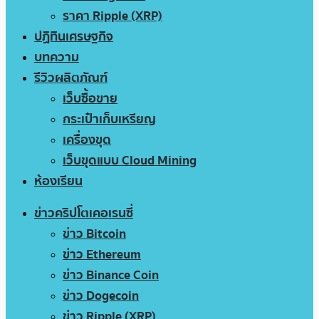
ราคา Ripple (XRP)
ปฏิทินเศรษฐกิจ
บทความ
รีวิวผลิตภัณฑ์
เว็บซื้อขาย
กระเป๋าเก็บเหรียญ
เครื่องขุด
เว็บขุดแบบ Cloud Mining
ห้องเรียน
ข่าวคริปโตเคอเรนซี่
ข่าว Bitcoin
ข่าว Ethereum
ข่าว Binance Coin
ข่าว Dogecoin
ข่าว Ripple (XRP)