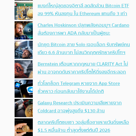
แบงก์ใหญ่สุดของอิตาลี ลดสัดส่วน Bitcoin ETF
ลง 99% หันลงทุน ใน Ethereum แทนถึง 3 เท่า
Charles Hoskinson ปลุกพลังคอมมูฯ Cardano
ลั่นต้องการพา ADA กลับมาเป็นผู้ชนะ
นักขุด Bitcoin สาย Solo เจอบล็อก รับทรัพย์คน
เดียว 6.6 ล้านบาท ไม่สนวิกฤตศรัทธาคริปโทฯ
Bernstein เตือนหากกฎหมาย CLARITY Act ไม่
ผ่าน อาจกดดันราคาคริปโตให้ดิ่งลงอีกระลอก
ทั่วโลกช็อก Telegram หายจาก App Store
ชั่วคราว ก่อนกลับมาใช้งานได้ปกติ
Galaxy Research ประเมินความเสียหายจาก
Coldcard อาจพุ่งสูงถึง $130 ล้าน
ตลาดคริปโตซบเซา วอลุ่มซื้อขายรายวันดิ่งเหลือ
$1.5 หมื่นล้าน ต่ำสุดตั้งแต่ต้นปี 2026