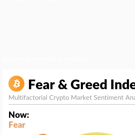
สภาวะตลาด (ความกลัว vs ความโลภ)