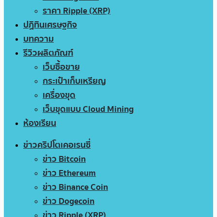
ราคา Ripple (XRP)
ปฏิทินเศรษฐกิจ
บทความ
รีวิวผลิตภัณฑ์
เว็บซื้อขาย
กระเป๋าเก็บเหรียญ
เครื่องขุด
เว็บขุดแบบ Cloud Mining
ห้องเรียน
ข่าวคริปโตเคอเรนซี่
ข่าว Bitcoin
ข่าว Ethereum
ข่าว Binance Coin
ข่าว Dogecoin
ข่าว Ripple (XRP)