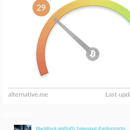
ประเด็นล่าสุด
BlackRock ลุยเปิดตัว Tokenized สำหรับกองทุน