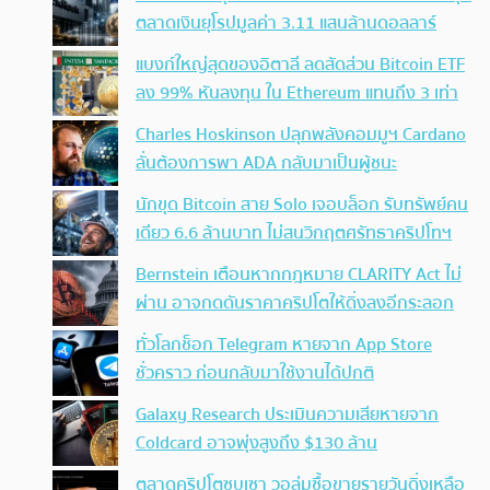
ตลาดเงินยุโรปมูลค่า 3.11 แสนล้านดอลลาร์
แบงก์ใหญ่สุดของอิตาลี ลดสัดส่วน Bitcoin ETF
ลง 99% หันลงทุน ใน Ethereum แทนถึง 3 เท่า
Charles Hoskinson ปลุกพลังคอมมูฯ Cardano
ลั่นต้องการพา ADA กลับมาเป็นผู้ชนะ
นักขุด Bitcoin สาย Solo เจอบล็อก รับทรัพย์คน
เดียว 6.6 ล้านบาท ไม่สนวิกฤตศรัทธาคริปโทฯ
Bernstein เตือนหากกฎหมาย CLARITY Act ไม่
ผ่าน อาจกดดันราคาคริปโตให้ดิ่งลงอีกระลอก
ทั่วโลกช็อก Telegram หายจาก App Store
ชั่วคราว ก่อนกลับมาใช้งานได้ปกติ
Galaxy Research ประเมินความเสียหายจาก
Coldcard อาจพุ่งสูงถึง $130 ล้าน
ตลาดคริปโตซบเซา วอลุ่มซื้อขายรายวันดิ่งเหลือ