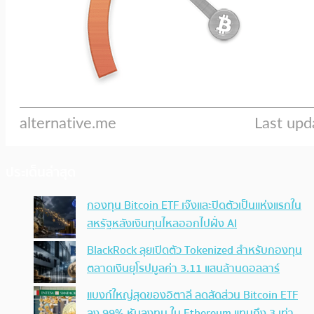
ประเด็นล่าสุด
กองทุน Bitcoin ETF เจ๊งและปิดตัวเป็นแห่งแรกใน
สหรัฐหลังเงินทุนไหลออกไปฝั่ง AI
BlackRock ลุยเปิดตัว Tokenized สำหรับกองทุน
ตลาดเงินยุโรปมูลค่า 3.11 แสนล้านดอลลาร์
แบงก์ใหญ่สุดของอิตาลี ลดสัดส่วน Bitcoin ETF
ลง 99% หันลงทุน ใน Ethereum แทนถึง 3 เท่า