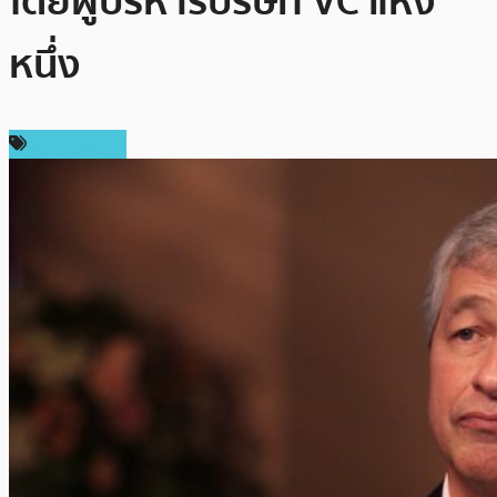
โดยผู้บริหารบริษัท VC แห่ง
หนึ่ง
ข่าว Bitcoin