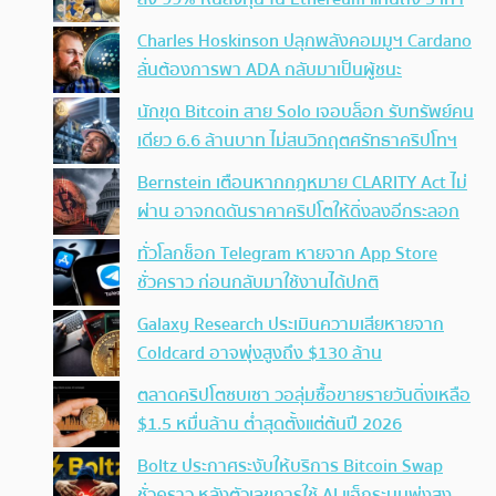
Charles Hoskinson ปลุกพลังคอมมูฯ Cardano
ลั่นต้องการพา ADA กลับมาเป็นผู้ชนะ
นักขุด Bitcoin สาย Solo เจอบล็อก รับทรัพย์คน
เดียว 6.6 ล้านบาท ไม่สนวิกฤตศรัทธาคริปโทฯ
Bernstein เตือนหากกฎหมาย CLARITY Act ไม่
ผ่าน อาจกดดันราคาคริปโตให้ดิ่งลงอีกระลอก
ทั่วโลกช็อก Telegram หายจาก App Store
ชั่วคราว ก่อนกลับมาใช้งานได้ปกติ
Galaxy Research ประเมินความเสียหายจาก
Coldcard อาจพุ่งสูงถึง $130 ล้าน
ตลาดคริปโตซบเซา วอลุ่มซื้อขายรายวันดิ่งเหลือ
$1.5 หมื่นล้าน ต่ำสุดตั้งแต่ต้นปี 2026
Boltz ประกาศระงับให้บริการ Bitcoin Swap
ชั่วคราว หลังตัวเลขการใช้ AI แฮ็กระบบพุ่งสูง