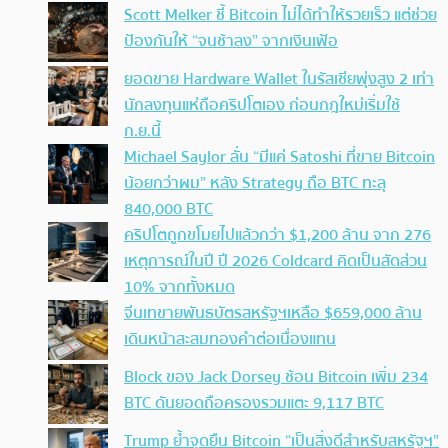
Scott Melker ชี้ Bitcoin ไม่ได้ทำให้รวยเร็ว แต่ช่วย
ป้องกันให้ “จนช้าลง” จากเงินเฟ้อ
ยอดขาย Hardware Wallet ในรัสเซียพุ่งสูง 2 เท่า
นักลงทุนแห่ถือคริปโตเอง ก่อนกฎใหม่เริ่มใช้
ก.ย.นี้
Michael Saylor ลั่น “มีแค่ Satoshi ที่ขาย Bitcoin
น้อยกว่าผม” หลัง Strategy ถือ BTC ทะลุ
840,000 BTC
คริปโตถูกขโมยไปแล้วกว่า $1,200 ล้าน จาก 276
เหตุการณ์ในปี ปี 2026 Coldcard คิดเป็นสัดส่วน
10% จากทั้งหมด
จีนเทขายพันธบัตรสหรัฐฯเหลือ $659,000 ล้าน
เดินหน้าสะสมทองคำต่อเนื่องแทน
Block ของ Jack Dorsey ช้อน Bitcoin เพิ่ม 234
BTC ดันยอดถือครองรวมแตะ 9,117 BTC
Trump ย้ำจุดยืน Bitcoin “เป็นสิ่งดีสำหรับสหรัฐฯ”