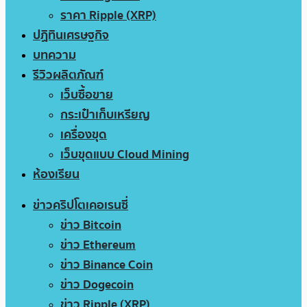
ราคา Ripple (XRP)
ปฏิทินเศรษฐกิจ
บทความ
รีวิวผลิตภัณฑ์
เว็บซื้อขาย
กระเป๋าเก็บเหรียญ
เครื่องขุด
เว็บขุดแบบ Cloud Mining
ห้องเรียน
ข่าวคริปโตเคอเรนซี่
ข่าว Bitcoin
ข่าว Ethereum
ข่าว Binance Coin
ข่าว Dogecoin
ข่าว Ripple (XRP)