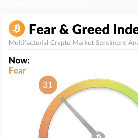
สภาวะตลาด (ความกลัว vs ความโลภ)