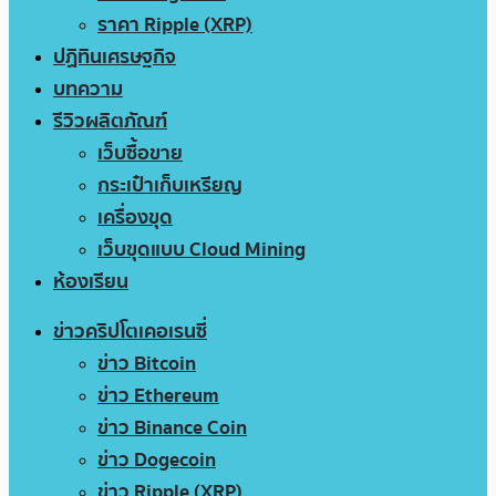
ราคา Ripple (XRP)
ปฏิทินเศรษฐกิจ
บทความ
รีวิวผลิตภัณฑ์
เว็บซื้อขาย
กระเป๋าเก็บเหรียญ
เครื่องขุด
เว็บขุดแบบ Cloud Mining
ห้องเรียน
ข่าวคริปโตเคอเรนซี่
ข่าว Bitcoin
ข่าว Ethereum
ข่าว Binance Coin
ข่าว Dogecoin
ข่าว Ripple (XRP)