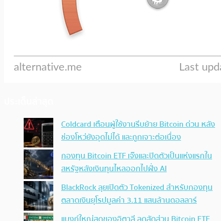
ประเด็นล่าสุด
Coldcard เตือนผู้ใช้งานรีบย้าย Bitcoin ด่วน หลัง
ช่องโหว่ยังอุดไม่ได้ และถูกเจาะต่อเนื่อง
กองทุน Bitcoin ETF เจ๊งและปิดตัวเป็นแห่งแรกใน
สหรัฐหลังเงินทุนไหลออกไปฝั่ง AI
BlackRock ลุยเปิดตัว Tokenized สำหรับกองทุน
ตลาดเงินยุโรปมูลค่า 3.11 แสนล้านดอลลาร์
แบงก์ใหญ่สุดของอิตาลี ลดสัดส่วน Bitcoin ETF