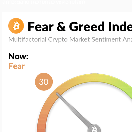
สภาวะตลาด (ความกลัว vs ความโลภ)