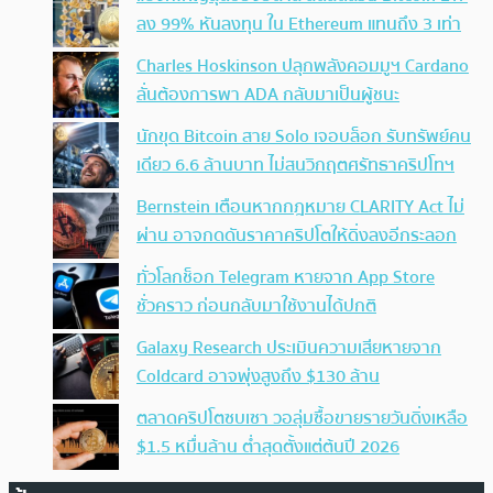
ลง 99% หันลงทุน ใน Ethereum แทนถึง 3 เท่า
Charles Hoskinson ปลุกพลังคอมมูฯ Cardano
ลั่นต้องการพา ADA กลับมาเป็นผู้ชนะ
นักขุด Bitcoin สาย Solo เจอบล็อก รับทรัพย์คน
เดียว 6.6 ล้านบาท ไม่สนวิกฤตศรัทธาคริปโทฯ
Bernstein เตือนหากกฎหมาย CLARITY Act ไม่
ผ่าน อาจกดดันราคาคริปโตให้ดิ่งลงอีกระลอก
ทั่วโลกช็อก Telegram หายจาก App Store
ชั่วคราว ก่อนกลับมาใช้งานได้ปกติ
Galaxy Research ประเมินความเสียหายจาก
Coldcard อาจพุ่งสูงถึง $130 ล้าน
ตลาดคริปโตซบเซา วอลุ่มซื้อขายรายวันดิ่งเหลือ
$1.5 หมื่นล้าน ต่ำสุดตั้งแต่ต้นปี 2026