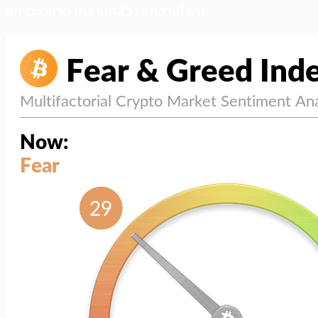
สภาวะตลาด (ความกลัว vs ความโลภ)