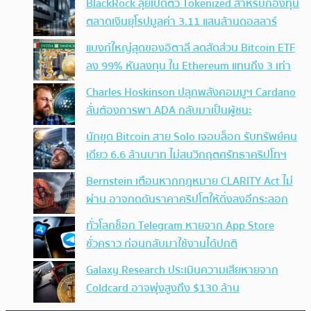
BlackRock ลุยเปิดตัว Tokenized สำหรับกองทุน
ตลาดเงินยุโรปมูลค่า 3.11 แสนล้านดอลลาร์
แบงก์ใหญ่สุดของอิตาลี ลดสัดส่วน Bitcoin ETF
ลง 99% หันลงทุน ใน Ethereum แทนถึง 3 เท่า
Charles Hoskinson ปลุกพลังคอมมูฯ Cardano
ลั่นต้องการพา ADA กลับมาเป็นผู้ชนะ
นักขุด Bitcoin สาย Solo เจอบล็อก รับทรัพย์คน
เดียว 6.6 ล้านบาท ไม่สนวิกฤตศรัทธาคริปโทฯ
Bernstein เตือนหากกฎหมาย CLARITY Act ไม่
ผ่าน อาจกดดันราคาคริปโตให้ดิ่งลงอีกระลอก
ทั่วโลกช็อก Telegram หายจาก App Store
ชั่วคราว ก่อนกลับมาใช้งานได้ปกติ
Galaxy Research ประเมินความเสียหายจาก
Coldcard อาจพุ่งสูงถึง $130 ล้าน