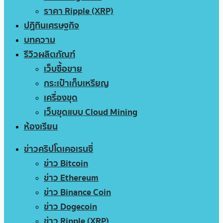
ราคา Ripple (XRP)
ปฏิทินเศรษฐกิจ
บทความ
รีวิวผลิตภัณฑ์
เว็บซื้อขาย
กระเป๋าเก็บเหรียญ
เครื่องขุด
เว็บขุดแบบ Cloud Mining
ห้องเรียน
ข่าวคริปโตเคอเรนซี่
ข่าว Bitcoin
ข่าว Ethereum
ข่าว Binance Coin
ข่าว Dogecoin
ข่าว Ripple (XRP)