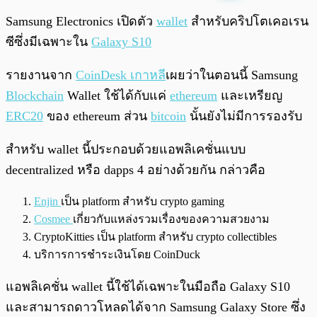
พร้อมเล่น
0:00
/
0:00
Samsung Electronics เปิดตัว
wallet
สำหรับคริปโตเคอเรน
ซีซึ่งมีเฉพาะใน
Galaxy S10
รายงานจาก
CoinDesk เกาหลี
เผยว่าในตอนนี้ Samsung
Blockchain
Wallet ใช้ได้กับแค่
ethereum
และเหรียญ
ERC20
ของ
ethereum
ส่วน
bitcoin
นั้นยังไม่มีการรองรับ
สำหรับ wallet นี้ประกอบด้วยแอพลิเคชั่นแบบ
decentralized หรือ dapps 4 อย่างด้วยกัน กล่าวคือ
Enjin
เป็น
platform
สำหรับ
crypto gaming
Cosmee
เกี่ยวกับแหล่งรวมเรื่องของความสวยงาม
CryptoKitties
เป็น
platform
สำหรับ
crypto collectibles
บริการการชำระเงินโดย CoinDuck
แอพลิเคชั่น wallet นี้ใช้ได้เฉพาะในมือถือ Galaxy S10
และสามารถดาวโหลดได้จาก
Samsung Galaxy Store
ซึ่ง