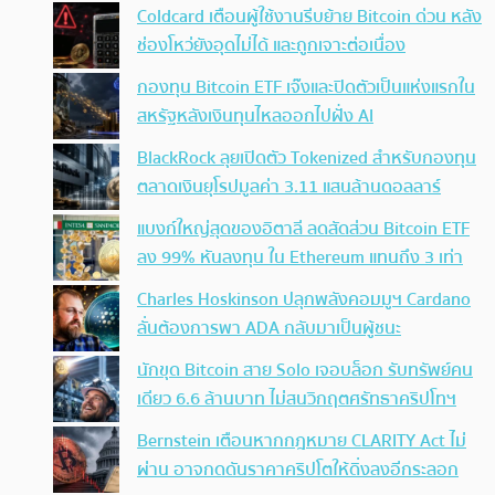
Coldcard เตือนผู้ใช้งานรีบย้าย Bitcoin ด่วน หลัง
ช่องโหว่ยังอุดไม่ได้ และถูกเจาะต่อเนื่อง
กองทุน Bitcoin ETF เจ๊งและปิดตัวเป็นแห่งแรกใน
สหรัฐหลังเงินทุนไหลออกไปฝั่ง AI
BlackRock ลุยเปิดตัว Tokenized สำหรับกองทุน
ตลาดเงินยุโรปมูลค่า 3.11 แสนล้านดอลลาร์
แบงก์ใหญ่สุดของอิตาลี ลดสัดส่วน Bitcoin ETF
ลง 99% หันลงทุน ใน Ethereum แทนถึง 3 เท่า
Charles Hoskinson ปลุกพลังคอมมูฯ Cardano
ลั่นต้องการพา ADA กลับมาเป็นผู้ชนะ
นักขุด Bitcoin สาย Solo เจอบล็อก รับทรัพย์คน
เดียว 6.6 ล้านบาท ไม่สนวิกฤตศรัทธาคริปโทฯ
Bernstein เตือนหากกฎหมาย CLARITY Act ไม่
ผ่าน อาจกดดันราคาคริปโตให้ดิ่งลงอีกระลอก