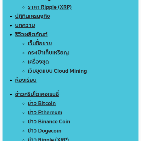
ราคา Ripple (XRP)
ปฏิทินเศรษฐกิจ
บทความ
รีวิวผลิตภัณฑ์
เว็บซื้อขาย
กระเป๋าเก็บเหรียญ
เครื่องขุด
เว็บขุดแบบ Cloud Mining
ห้องเรียน
ข่าวคริปโตเคอเรนซี่
ข่าว Bitcoin
ข่าว Ethereum
ข่าว Binance Coin
ข่าว Dogecoin
ข่าว Ripple (XRP)