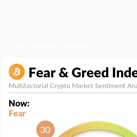
สภาวะตลาด (ความกลัว vs ความโลภ)