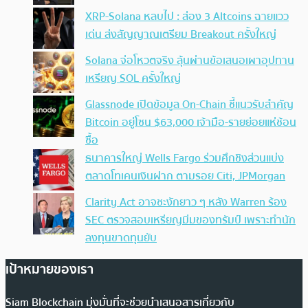
XRP-Solana หลบไป : ส่อง 3 Altcoins ฉายแวว
เด่น ส่งสัญญาณเตรียม Breakout ครั้งใหญ่
Solana จ่อโหวตจริง ลุ้นผ่านข้อเสนอเผาอุปทาน
เหรียญ SOL ครั้งใหญ่
Glassnode เปิดข้อมูล On-Chain ชี้แนวรับสำคัญ
Bitcoin อยู่โซน $63,000 เจ้ามือ-รายย่อยแห่ช้อน
ซื้อ
ธนาคารใหญ่ Wells Fargo ร่วมศึกชิงส่วนแบ่ง
ตลาดโทเคนเงินฝาก ตามรอย Citi, JPMorgan
Clarity Act อาจชะงักยาว ๆ หลัง Warren ร้อง
SEC ตรวจสอบเหรียญมีมของทรัมป์ เพราะทำนัก
ลงทุนขาดทุนยับ
เป้าหมายของเรา
Siam Blockchain มุ่งมั่นที่จะช่วยนำเสนอสารเกี่ยวกับ