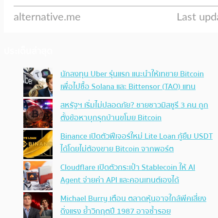
ประเด็นล่าสุด
นักลงทุน Uber รุ่นแรก แนะนำให้เทขาย Bitcoin
เพื่อไปซื้อ Solana และ Bittensor (TAO) แทน
สหรัฐฯ เริ่มไม่ปลอดภัย? ชายชาวมิสซูรี 3 คน ถูก
ตั้งข้อหาบุกรุกบ้านขโมย Bitcoin
Binance เปิดตัวฟีเจอร์ใหม่ Lite Loan กู้ยืม USDT
ได้โดยไม่ต้องขาย Bitcoin จากพอร์ต
Cloudflare เปิดตัวกระเป๋า Stablecoin ให้ AI
Agent จ่ายค่า API และคอนเทนต์เองได้
Michael Burry เตือน ตลาดหุ้นอาจใกล้พีคเสี่ยง
ดิ่งแรง ย้ำวิกฤตปี 1987 อาจซ้ำรอย