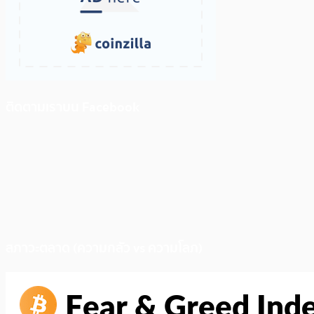
ติดตามเราบน Facebook
สภาวะตลาด (ความกลัว vs ความโลภ)