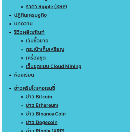
ราคา Ripple (XRP)
ปฏิทินเศรษฐกิจ
บทความ
รีวิวผลิตภัณฑ์
เว็บซื้อขาย
กระเป๋าเก็บเหรียญ
เครื่องขุด
เว็บขุดแบบ Cloud Mining
ห้องเรียน
ข่าวคริปโตเคอเรนซี่
ข่าว Bitcoin
ข่าว Ethereum
ข่าว Binance Coin
ข่าว Dogecoin
ข่าว Ripple (XRP)