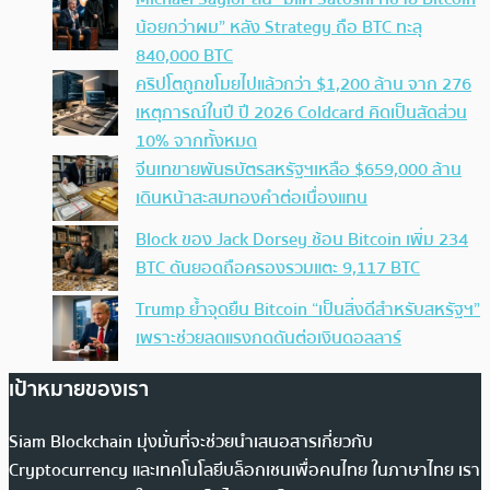
น้อยกว่าผม” หลัง Strategy ถือ BTC ทะลุ
840,000 BTC
คริปโตถูกขโมยไปแล้วกว่า $1,200 ล้าน จาก 276
เหตุการณ์ในปี ปี 2026 Coldcard คิดเป็นสัดส่วน
10% จากทั้งหมด
จีนเทขายพันธบัตรสหรัฐฯเหลือ $659,000 ล้าน
เดินหน้าสะสมทองคำต่อเนื่องแทน
Block ของ Jack Dorsey ช้อน Bitcoin เพิ่ม 234
BTC ดันยอดถือครองรวมแตะ 9,117 BTC
Trump ย้ำจุดยืน Bitcoin “เป็นสิ่งดีสำหรับสหรัฐฯ”
เพราะช่วยลดแรงกดดันต่อเงินดอลลาร์
เป้าหมายของเรา
Siam Blockchain มุ่งมั่นที่จะช่วยนำเสนอสารเกี่ยวกับ
Cryptocurrency และเทคโนโลยีบล็อกเชนเพื่อคนไทย ในภาษาไทย เรา