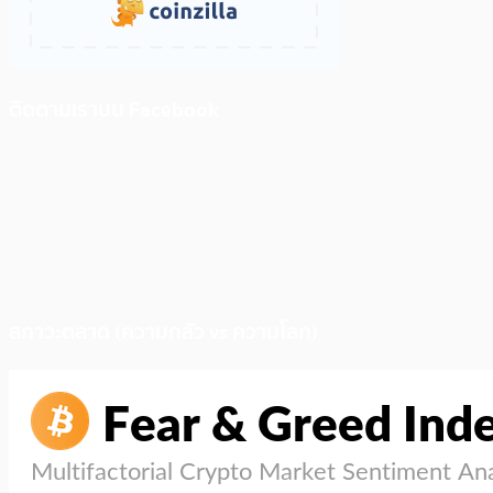
ติดตามเราบน Facebook
สภาวะตลาด (ความกลัว vs ความโลภ)