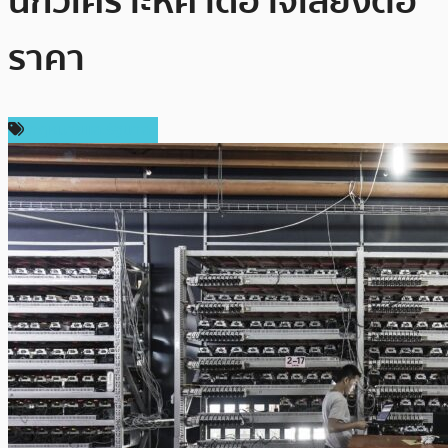
นักวิเคราะห์คาดอาจเสี่ยงต่อ
ราคา
กฎหมายและรัฐบาล