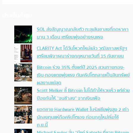
ประเด็นล่าสุด
SOL ส่งสัญญาณกลับตัว ทะลุเส้นขาลงที่กดราคา
นาน 3 เดือน เตรียมพุ่งอย่างรุนแรง
CLARITY Act ได้วันโหวตใหม่แล้ว วุฒิสภาสหรัฐฯ
เตรียมพิจารณาร่างกฎหมายวันที่ 15 กันยายน
Bitcoin ร่วง 35% ตั้งแต่ปี 2025 สวนทางทอง-
เงิน-ทองแดงพุ่งแรง ดันคริปโตกลายเป็นสินทรัพย์
ผลงานแย่สุด
Scott Melker ชี้ Bitcoin ไม่ได้ทำให้รวยเร็ว แต่ช่วย
ป้องกันให้ “จนช้าลง” จากเงินเฟ้อ
ยอดขาย Hardware Wallet ในรัสเซียพุ่งสูง 2 เท่า
นักลงทุนแห่ถือคริปโตเอง ก่อนกฎใหม่เริ่มใช้
ก.ย.นี้
Michael Saylor ลั่น “มีแค่ Satoshi ที่ขาย Bitcoin