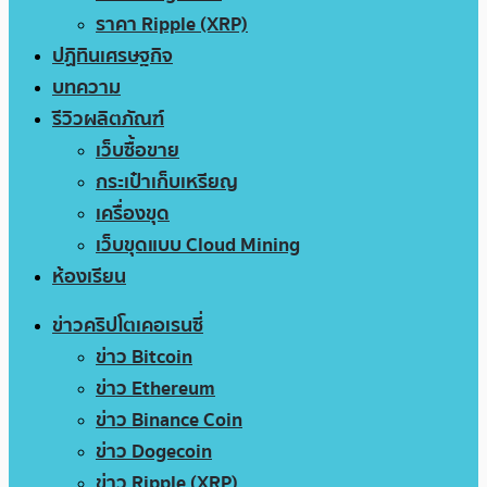
ราคา Ripple (XRP)
ปฏิทินเศรษฐกิจ
บทความ
รีวิวผลิตภัณฑ์
เว็บซื้อขาย
กระเป๋าเก็บเหรียญ
เครื่องขุด
เว็บขุดแบบ Cloud Mining
ห้องเรียน
ข่าวคริปโตเคอเรนซี่
ข่าว Bitcoin
ข่าว Ethereum
ข่าว Binance Coin
ข่าว Dogecoin
ข่าว Ripple (XRP)