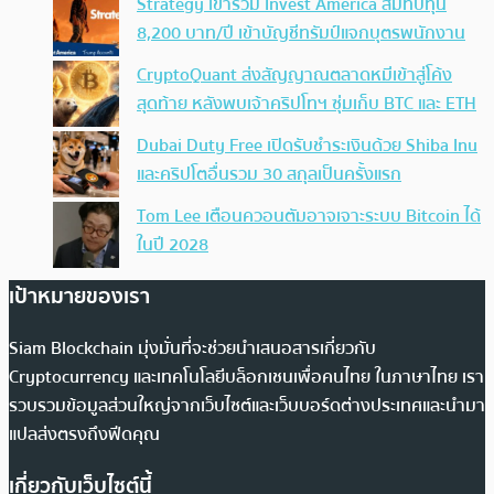
Strategy เข้าร่วม Invest America สมทบทุน
8,200 บาท/ปี เข้าบัญชีทรัมป์แจกบุตรพนักงาน
CryptoQuant ส่งสัญญาณตลาดหมีเข้าสู่โค้ง
สุดท้าย หลังพบเจ้าคริปโทฯ ซุ่มเก็บ BTC และ ETH
Dubai Duty Free เปิดรับชำระเงินด้วย Shiba Inu
และคริปโตอื่นรวม 30 สกุลเป็นครั้งแรก
Tom Lee เตือนควอนตัมอาจเจาะระบบ Bitcoin ได้
ในปี 2028
เป้าหมายของเรา
Siam Blockchain มุ่งมั่นที่จะช่วยนำเสนอสารเกี่ยวกับ
Cryptocurrency และเทคโนโลยีบล็อกเชนเพื่อคนไทย ในภาษาไทย เรา
รวบรวมข้อมูลส่วนใหญ่จากเว็บไซต์และเว็บบอร์ดต่างประเทศและนำมา
แปลส่งตรงถึงฟีดคุณ
เกี่ยวกับเว็บไซต์นี้