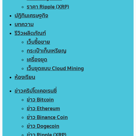
ราคา Ripple (XRP)
ปฏิทินเศรษฐกิจ
บทความ
รีวิวผลิตภัณฑ์
เว็บซื้อขาย
กระเป๋าเก็บเหรียญ
เครื่องขุด
เว็บขุดแบบ Cloud Mining
ห้องเรียน
ข่าวคริปโตเคอเรนซี่
ข่าว Bitcoin
ข่าว Ethereum
ข่าว Binance Coin
ข่าว Dogecoin
ข่าว Ripple (XRP)