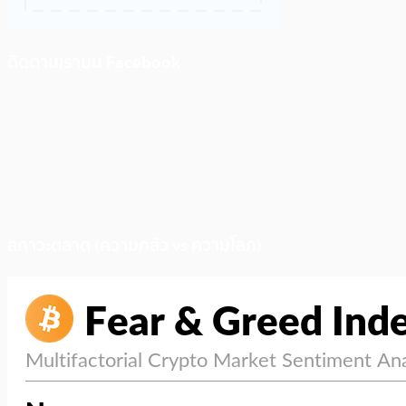
ติดตามเราบน Facebook
สภาวะตลาด (ความกลัว vs ความโลภ)