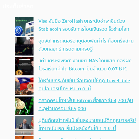
ประเด็นล่าสุด
Visa จับมือ ZeroHash ยกระดับชำระเงินด้วย
Stablecoin รองรับการโอนเงินรวดเร็วข้ามโลก
สุดจัด! เทรดเดอร์อายุน้อยฟันกำไรเกือบครึ่งล้าน
ด้วยกลยุทธ์เทรดตามเศรษฐี
‘เต๋า เศรษฐพงศ์’ งานเข้า NAS โดนแฮกเกอร์ฝัง
ไวรัสเรียกค่าไถ่ Bitcoin เป็นจำนวน 0.07 BTC
ไต้หวันยกระดับเข้ม จ่อบังคับใช้กฏ Travel Rule
คุมโอนคริปโทฯ เริ่ม ต.ค. นี้
ตลาดคริปโทฯ ฟื้น! Bitcoin ยื้อแถว $64,700 ลุ้น
ทะลุผ่านกรอบ $65,000
ปูตินตัดหน้าทรัมป์ เซ็นลงนามอนุมัติกฎหมายคริป
โทฯ ฉบับแรก เริ่มมีผลบังคับใช้ 1 ก.ย. นี้