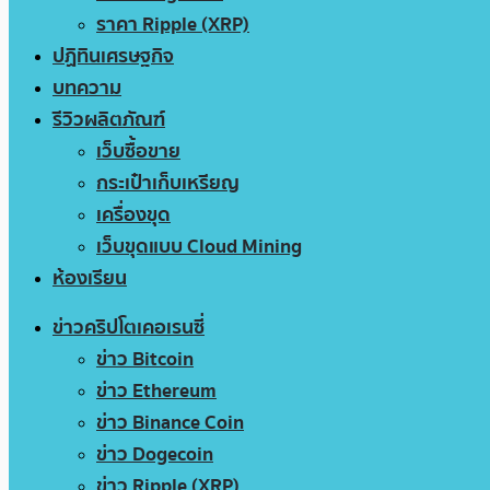
ราคา Ripple (XRP)
ปฏิทินเศรษฐกิจ
บทความ
รีวิวผลิตภัณฑ์
เว็บซื้อขาย
กระเป๋าเก็บเหรียญ
เครื่องขุด
เว็บขุดแบบ Cloud Mining
ห้องเรียน
ข่าวคริปโตเคอเรนซี่
ข่าว Bitcoin
ข่าว Ethereum
ข่าว Binance Coin
ข่าว Dogecoin
ข่าว Ripple (XRP)