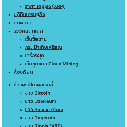
ราคา Ripple (XRP)
ปฏิทินเศรษฐกิจ
บทความ
รีวิวผลิตภัณฑ์
เว็บซื้อขาย
กระเป๋าเก็บเหรียญ
เครื่องขุด
เว็บขุดแบบ Cloud Mining
ห้องเรียน
ข่าวคริปโตเคอเรนซี่
ข่าว Bitcoin
ข่าว Ethereum
ข่าว Binance Coin
ข่าว Dogecoin
ข่าว Ripple (XRP)