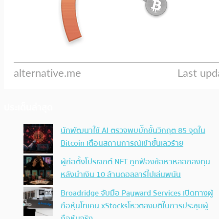
ประเด็นล่าสุด
นักพัฒนาใช้ AI ตรวจพบบั๊กขั้นวิกฤต 85 จุดใน
Bitcoin เตือนสถานการณ์เข้าขั้นเลวร้าย
ผู้ก่อตั้งโปรเจกต์ NFT ถูกฟ้องข้อหาหลอกลงทุน
หลังนำเงิน 10 ล้านดอลลาร์ไปเล่นพนัน
Broadridge จับมือ Payward Services เปิดทางผู้
ถือหุ้นโทเคน xStocksโหวตลงมติในการประชุมผู้
ถือหุ้นจริง