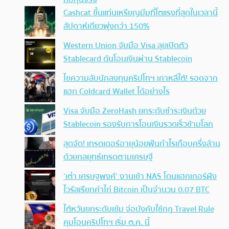
Cashcat ขึ้นแท่นเหรียญมีมที่โตแรงที่สุดในเวลานี้
สัปดาห์เดียวพุ่งกว่า 150%
Western Union จับมือ Visa ลุยเปิดตัว
Stablecard ดันโอนเงินผ่าน Stablecoin
ไขความลับนักลงทุนคริปโทฯ เกาหลีใต้! รอดจาก
แฮก Coldcard Wallet ได้อย่างไร
Visa จับมือ ZeroHash ยกระดับชำระเงินด้วย
Stablecoin รองรับการโอนเงินรวดเร็วข้ามโลก
สุดจัด! เทรดเดอร์อายุน้อยฟันกำไรเกือบครึ่งล้าน
ด้วยกลยุทธ์เทรดตามเศรษฐี
‘เต๋า เศรษฐพงศ์’ งานเข้า NAS โดนแฮกเกอร์ฝัง
ไวรัสเรียกค่าไถ่ Bitcoin เป็นจำนวน 0.07 BTC
ไต้หวันยกระดับเข้ม จ่อบังคับใช้กฏ Travel Rule
คุมโอนคริปโทฯ เริ่ม ต.ค. นี้