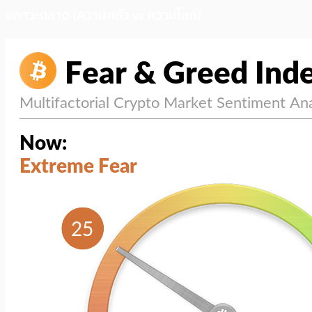
สภาวะตลาด (ความกลัว vs ความโลภ)