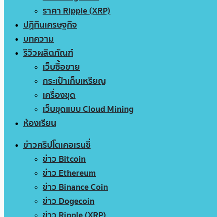
ราคา Ripple (XRP)
ปฏิทินเศรษฐกิจ
บทความ
รีวิวผลิตภัณฑ์
เว็บซื้อขาย
กระเป๋าเก็บเหรียญ
เครื่องขุด
เว็บขุดแบบ Cloud Mining
ห้องเรียน
ข่าวคริปโตเคอเรนซี่
ข่าว Bitcoin
ข่าว Ethereum
ข่าว Binance Coin
ข่าว Dogecoin
ข่าว Ripple (XRP)