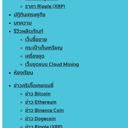
ราคา Ripple (XRP)
ปฏิทินเศรษฐกิจ
บทความ
รีวิวผลิตภัณฑ์
เว็บซื้อขาย
กระเป๋าเก็บเหรียญ
เครื่องขุด
เว็บขุดแบบ Cloud Mining
ห้องเรียน
ข่าวคริปโตเคอเรนซี่
ข่าว Bitcoin
ข่าว Ethereum
ข่าว Binance Coin
ข่าว Dogecoin
ข่าว Ripple (XRP)