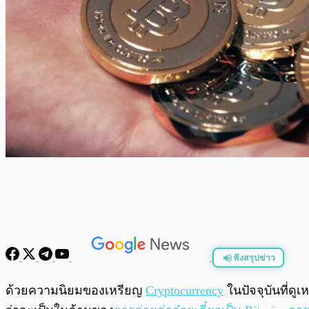
ฟังสรุปข่าว
พร้อมเล่น
ด้วยความนิยมของเหรียญ
Cryptocurrency
ในปัจจุบันที่ดู