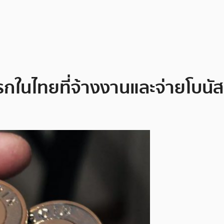
รกในไทยที่จ้างงานและจ่ายโบนั