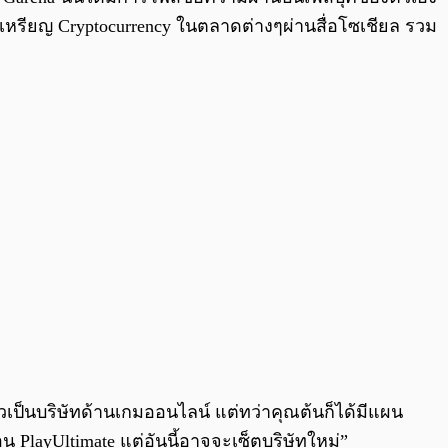
ารเหรียญ Cryptocurrency ในตลาดต่างๆผ่านสื่อโซเชียล รวม
าวเป็นบริษัทด้านเกมออนไลน์ แต่ทว่าคุณต้นก็ได้มีแผน
อน PlayUltimate แต่อันนี้อาจจะเซ็ตบริษัทใหม่”