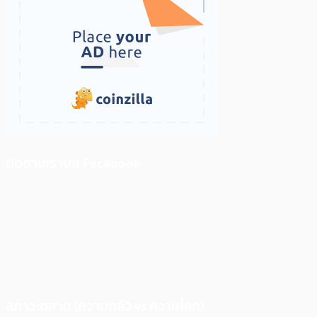
ติดตามเราบน Facebook
สภาวะตลาด (ความกลัว vs ความโลภ)