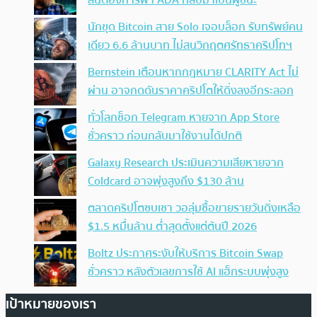
นักขุด Bitcoin สาย Solo เจอบล็อก รับทรัพย์คน
เดียว 6.6 ล้านบาท ไม่สนวิกฤตศรัทธาคริปโทฯ
Bernstein เตือนหากกฎหมาย CLARITY Act ไม่
ผ่าน อาจกดดันราคาคริปโตให้ดิ่งลงอีกระลอก
ทั่วโลกช็อก Telegram หายจาก App Store
ชั่วคราว ก่อนกลับมาใช้งานได้ปกติ
Galaxy Research ประเมินความเสียหายจาก
Coldcard อาจพุ่งสูงถึง $130 ล้าน
ตลาดคริปโตซบเซา วอลุ่มซื้อขายรายวันดิ่งเหลือ
$1.5 หมื่นล้าน ต่ำสุดตั้งแต่ต้นปี 2026
Boltz ประกาศระงับให้บริการ Bitcoin Swap
ชั่วคราว หลังตัวเลขการใช้ AI แฮ็กระบบพุ่งสูง
เป้าหมายของเรา