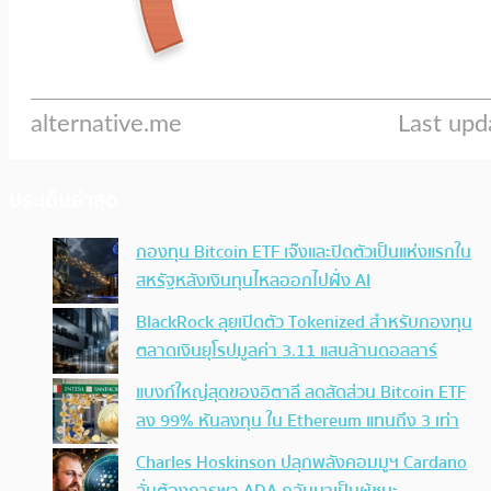
ประเด็นล่าสุด
กองทุน Bitcoin ETF เจ๊งและปิดตัวเป็นแห่งแรกใน
สหรัฐหลังเงินทุนไหลออกไปฝั่ง AI
BlackRock ลุยเปิดตัว Tokenized สำหรับกองทุน
ตลาดเงินยุโรปมูลค่า 3.11 แสนล้านดอลลาร์
แบงก์ใหญ่สุดของอิตาลี ลดสัดส่วน Bitcoin ETF
ลง 99% หันลงทุน ใน Ethereum แทนถึง 3 เท่า
Charles Hoskinson ปลุกพลังคอมมูฯ Cardano
ลั่นต้องการพา ADA กลับมาเป็นผู้ชนะ