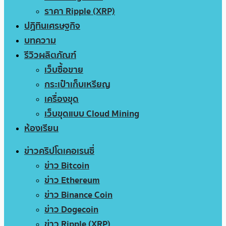
ราคา Ripple (XRP)
ปฏิทินเศรษฐกิจ
บทความ
รีวิวผลิตภัณฑ์
เว็บซื้อขาย
กระเป๋าเก็บเหรียญ
เครื่องขุด
เว็บขุดแบบ Cloud Mining
ห้องเรียน
ข่าวคริปโตเคอเรนซี่
ข่าว Bitcoin
ข่าว Ethereum
ข่าว Binance Coin
ข่าว Dogecoin
ข่าว Ripple (XRP)