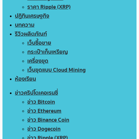
ราคา Ripple (XRP)
ปฏิทินเศรษฐกิจ
บทความ
รีวิวผลิตภัณฑ์
เว็บซื้อขาย
กระเป๋าเก็บเหรียญ
เครื่องขุด
เว็บขุดแบบ Cloud Mining
ห้องเรียน
ข่าวคริปโตเคอเรนซี่
ข่าว Bitcoin
ข่าว Ethereum
ข่าว Binance Coin
ข่าว Dogecoin
ข่าว Ripple (XRP)