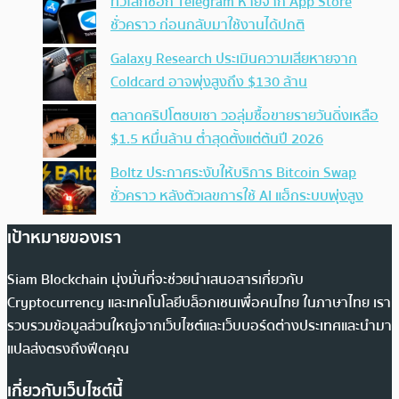
ทั่วโลกช็อก Telegram หายจาก App Store
ชั่วคราว ก่อนกลับมาใช้งานได้ปกติ
Galaxy Research ประเมินความเสียหายจาก
Coldcard อาจพุ่งสูงถึง $130 ล้าน
ตลาดคริปโตซบเซา วอลุ่มซื้อขายรายวันดิ่งเหลือ
$1.5 หมื่นล้าน ต่ำสุดตั้งแต่ต้นปี 2026
Boltz ประกาศระงับให้บริการ Bitcoin Swap
ชั่วคราว หลังตัวเลขการใช้ AI แฮ็กระบบพุ่งสูง
เป้าหมายของเรา
Siam Blockchain มุ่งมั่นที่จะช่วยนำเสนอสารเกี่ยวกับ
Cryptocurrency และเทคโนโลยีบล็อกเชนเพื่อคนไทย ในภาษาไทย เรา
รวบรวมข้อมูลส่วนใหญ่จากเว็บไซต์และเว็บบอร์ดต่างประเทศและนำมา
แปลส่งตรงถึงฟีดคุณ
เกี่ยวกับเว็บไซต์นี้