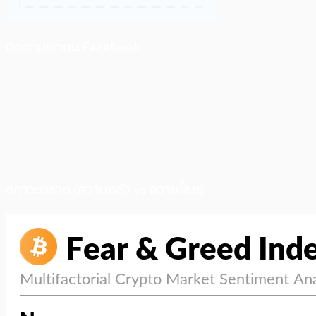
ติดตามเราบน Facebook
สภาวะตลาด (ความกลัว vs ความโลภ)