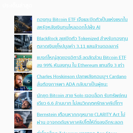
ประเด็นล่าสุด
กองทุน Bitcoin ETF เจ๊งและปิดตัวเป็นแห่งแรกใน
สหรัฐหลังเงินทุนไหลออกไปฝั่ง AI
BlackRock ลุยเปิดตัว Tokenized สำหรับกองทุน
ตลาดเงินยุโรปมูลค่า 3.11 แสนล้านดอลลาร์
แบงก์ใหญ่สุดของอิตาลี ลดสัดส่วน Bitcoin ETF
ลง 99% หันลงทุน ใน Ethereum แทนถึง 3 เท่า
Charles Hoskinson ปลุกพลังคอมมูฯ Cardano
ลั่นต้องการพา ADA กลับมาเป็นผู้ชนะ
นักขุด Bitcoin สาย Solo เจอบล็อก รับทรัพย์คน
เดียว 6.6 ล้านบาท ไม่สนวิกฤตศรัทธาคริปโทฯ
Bernstein เตือนหากกฎหมาย CLARITY Act ไม่
ผ่าน อาจกดดันราคาคริปโตให้ดิ่งลงอีกระลอก