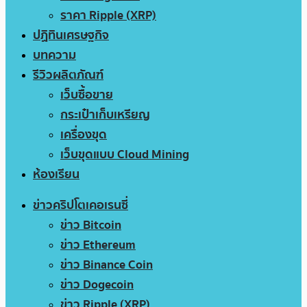
ราคา Ripple (XRP)
ปฏิทินเศรษฐกิจ
บทความ
รีวิวผลิตภัณฑ์
เว็บซื้อขาย
กระเป๋าเก็บเหรียญ
เครื่องขุด
เว็บขุดแบบ Cloud Mining
ห้องเรียน
ข่าวคริปโตเคอเรนซี่
ข่าว Bitcoin
ข่าว Ethereum
ข่าว Binance Coin
ข่าว Dogecoin
ข่าว Ripple (XRP)