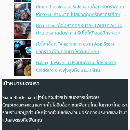
นักขุด Bitcoin สาย Solo เจอบล็อก รับทรัพย์คน
เดียว 6.6 ล้านบาท ไม่สนวิกฤตศรัทธาคริปโทฯ
Bernstein เตือนหากกฎหมาย CLARITY Act ไม่
ผ่าน อาจกดดันราคาคริปโตให้ดิ่งลงอีกระลอก
ทั่วโลกช็อก Telegram หายจาก App Store
ชั่วคราว ก่อนกลับมาใช้งานได้ปกติ
Galaxy Research ประเมินความเสียหายจาก
Coldcard อาจพุ่งสูงถึง $130 ล้าน
เป้าหมายของเรา
Siam Blockchain มุ่งมั่นที่จะช่วยนำเสนอสารเกี่ยวกับ
Cryptocurrency และเทคโนโลยีบล็อกเชนเพื่อคนไทย ในภาษาไทย เรา
รวบรวมข้อมูลส่วนใหญ่จากเว็บไซต์และเว็บบอร์ดต่างประเทศและนำมา
แปลส่งตรงถึงฟีดคุณ