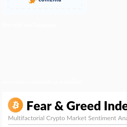
ติดตามเราบน Facebook
สภาวะตลาด (ความกลัว vs ความโลภ)