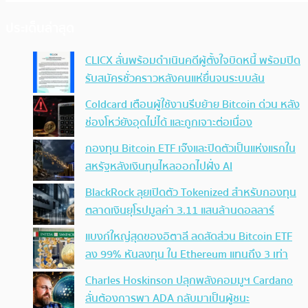
ประเด็นล่าสุด
CLICX ลั่นพร้อมดำเนินคดีผู้ตั้งใจบิดหนี้ พร้อมปิด
รับสมัครชั่วคราวหลังคนแห่ยื่นจนระบบล้น
Coldcard เตือนผู้ใช้งานรีบย้าย Bitcoin ด่วน หลัง
ช่องโหว่ยังอุดไม่ได้ และถูกเจาะต่อเนื่อง
กองทุน Bitcoin ETF เจ๊งและปิดตัวเป็นแห่งแรกใน
สหรัฐหลังเงินทุนไหลออกไปฝั่ง AI
BlackRock ลุยเปิดตัว Tokenized สำหรับกองทุน
ตลาดเงินยุโรปมูลค่า 3.11 แสนล้านดอลลาร์
แบงก์ใหญ่สุดของอิตาลี ลดสัดส่วน Bitcoin ETF
ลง 99% หันลงทุน ใน Ethereum แทนถึง 3 เท่า
Charles Hoskinson ปลุกพลังคอมมูฯ Cardano
ลั่นต้องการพา ADA กลับมาเป็นผู้ชนะ