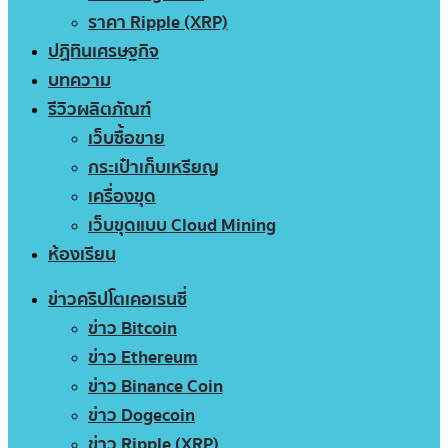
ราคา Ripple (XRP)
ปฏิทินเศรษฐกิจ
บทความ
รีวิวผลิตภัณฑ์
เว็บซื้อขาย
กระเป๋าเก็บเหรียญ
เครื่องขุด
เว็บขุดแบบ Cloud Mining
ห้องเรียน
ข่าวคริปโตเคอเรนซี่
ข่าว Bitcoin
ข่าว Ethereum
ข่าว Binance Coin
ข่าว Dogecoin
ข่าว Ripple (XRP)