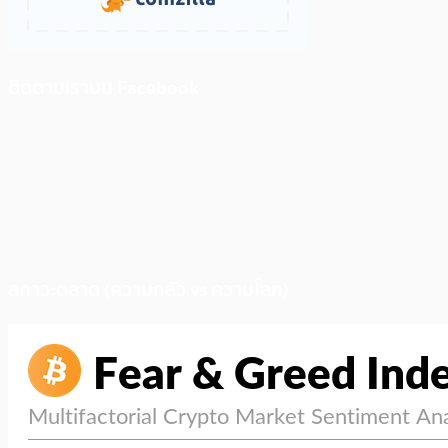
ติดตามเราบน Facebook
สภาวะตลาด (ความกลัว vs ความโลภ)