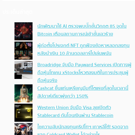
ประเด็นล่าสุด
นักพัฒนาใช้ AI ตรวจพบบั๊กขั้นวิกฤต 85 จุดใน
Bitcoin เตือนสถานการณ์เข้าขั้นเลวร้าย
ผู้ก่อตั้งโปรเจกต์ NFT ถูกฟ้องข้อหาหลอกลงทุน
หลังนำเงิน 10 ล้านดอลลาร์ไปเล่นพนัน
Broadridge จับมือ Payward Services เปิดทางผู้
ถือหุ้นโทเคน xStocksโหวตลงมติในการประชุมผู้
ถือหุ้นจริง
Cashcat ขึ้นแท่นเหรียญมีมที่โตแรงที่สุดในเวลานี้
สัปดาห์เดียวพุ่งกว่า 150%
Western Union จับมือ Visa ลุยเปิดตัว
Stablecard ดันโอนเงินผ่าน Stablecoin
ไขความลับนักลงทุนคริปโทฯ เกาหลีใต้! รอดจาก
แฮก Coldcard Wallet ได้อย่างไร