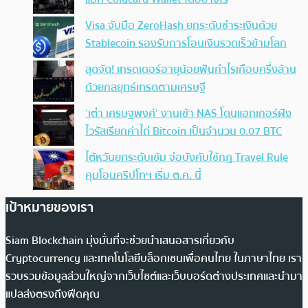
Visa จับมือ ZeroHash ยกระดับชำระเงินด้วย
Stablecoin รองรับการโอนเงินรวดเร็วข้ามโลก
สุดจัด! เทรดเดอร์อายุน้อยฟันกำไรเกือบครึ่งล้าน
ด้วยกลยุทธ์เทรดตามเศรษฐี
‘เต๋า เศรษฐพงศ์’ งานเข้า NAS โดนแฮกเกอร์ฝัง
ไวรัสเรียกค่าไถ่ Bitcoin เป็นจำนวน 0.07 BTC
ไต้หวันยกระดับเข้ม จ่อบังคับใช้กฏ Travel Rule
คุมโอนคริปโทฯ เริ่ม ต.ค. นี้
เป้าหมายของเรา
Siam Blockchain มุ่งมั่นที่จะช่วยนำเสนอสารเกี่ยวกับ
Cryptocurrency และเทคโนโลยีบล็อกเชนเพื่อคนไทย ในภาษาไทย เรา
รวบรวมข้อมูลส่วนใหญ่จากเว็บไซต์และเว็บบอร์ดต่างประเทศและนำมา
แปลส่งตรงถึงฟีดคุณ