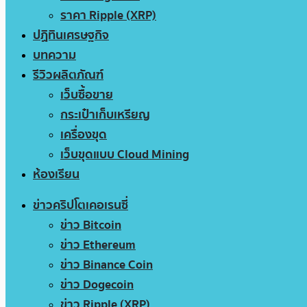
ราคา Ripple (XRP)
ปฏิทินเศรษฐกิจ
บทความ
รีวิวผลิตภัณฑ์
เว็บซื้อขาย
กระเป๋าเก็บเหรียญ
เครื่องขุด
เว็บขุดแบบ Cloud Mining
ห้องเรียน
ข่าวคริปโตเคอเรนซี่
ข่าว Bitcoin
ข่าว Ethereum
ข่าว Binance Coin
ข่าว Dogecoin
ข่าว Ripple (XRP)