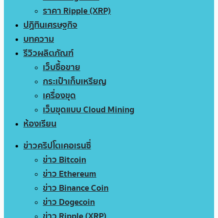
ราคา Ripple (XRP)
ปฏิทินเศรษฐกิจ
บทความ
รีวิวผลิตภัณฑ์
เว็บซื้อขาย
กระเป๋าเก็บเหรียญ
เครื่องขุด
เว็บขุดแบบ Cloud Mining
ห้องเรียน
ข่าวคริปโตเคอเรนซี่
ข่าว Bitcoin
ข่าว Ethereum
ข่าว Binance Coin
ข่าว Dogecoin
ข่าว Ripple (XRP)