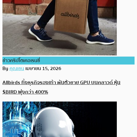
ข่าวคริปโตเคอเรนซี่
By
คุณเชน
เมษายน 15, 2026
Allbirds ทิ้งธุรกิจรองเท้า ผันตัวขาย GPU บนคลาวด์ หุ้น
$BIRD พุ่งกว่า 400%