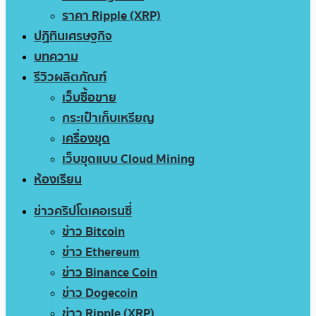
ราคา Ripple (XRP)
ปฏิทินเศรษฐกิจ
บทความ
รีวิวผลิตภัณฑ์
เว็บซื้อขาย
กระเป๋าเก็บเหรียญ
เครื่องขุด
เว็บขุดแบบ Cloud Mining
ห้องเรียน
ข่าวคริปโตเคอเรนซี่
ข่าว Bitcoin
ข่าว Ethereum
ข่าว Binance Coin
ข่าว Dogecoin
ข่าว Ripple (XRP)