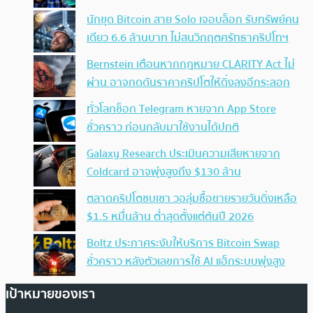
นักขุด Bitcoin สาย Solo เจอบล็อก รับทรัพย์คน
เดียว 6.6 ล้านบาท ไม่สนวิกฤตศรัทธาคริปโทฯ
Bernstein เตือนหากกฎหมาย CLARITY Act ไม่
ผ่าน อาจกดดันราคาคริปโตให้ดิ่งลงอีกระลอก
ทั่วโลกช็อก Telegram หายจาก App Store
ชั่วคราว ก่อนกลับมาใช้งานได้ปกติ
Galaxy Research ประเมินความเสียหายจาก
Coldcard อาจพุ่งสูงถึง $130 ล้าน
ตลาดคริปโตซบเซา วอลุ่มซื้อขายรายวันดิ่งเหลือ
$1.5 หมื่นล้าน ต่ำสุดตั้งแต่ต้นปี 2026
Boltz ประกาศระงับให้บริการ Bitcoin Swap
ชั่วคราว หลังตัวเลขการใช้ AI แฮ็กระบบพุ่งสูง
เป้าหมายของเรา