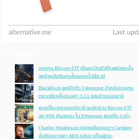
ประเด็นล่าสุด
กองทุน Bitcoin ETF เจ๊งและปิดตัวเป็นแห่งแรกใน
สหรัฐหลังเงินทุนไหลออกไปฝั่ง AI
BlackRock ลุยเปิดตัว Tokenized สำหรับกองทุน
ตลาดเงินยุโรปมูลค่า 3.11 แสนล้านดอลลาร์
แบงก์ใหญ่สุดของอิตาลี ลดสัดส่วน Bitcoin ETF
ลง 99% หันลงทุน ใน Ethereum แทนถึง 3 เท่า
Charles Hoskinson ปลุกพลังคอมมูฯ Cardano
ลั่นต้องการพา ADA กลับมาเป็นผู้ชนะ