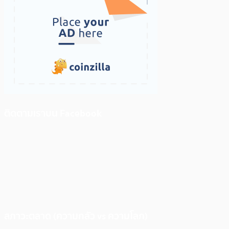
ติดตามเราบน Facebook
สภาวะตลาด (ความกลัว vs ความโลภ)