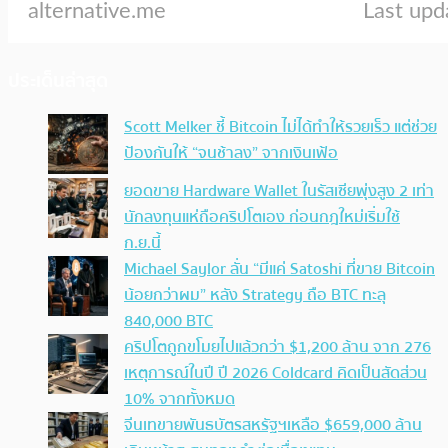
ประเด็นล่าสุด
Scott Melker ชี้ Bitcoin ไม่ได้ทำให้รวยเร็ว แต่ช่วย
ป้องกันให้ “จนช้าลง” จากเงินเฟ้อ
ยอดขาย Hardware Wallet ในรัสเซียพุ่งสูง 2 เท่า
นักลงทุนแห่ถือคริปโตเอง ก่อนกฎใหม่เริ่มใช้
ก.ย.นี้
Michael Saylor ลั่น “มีแค่ Satoshi ที่ขาย Bitcoin
น้อยกว่าผม” หลัง Strategy ถือ BTC ทะลุ
840,000 BTC
คริปโตถูกขโมยไปแล้วกว่า $1,200 ล้าน จาก 276
เหตุการณ์ในปี ปี 2026 Coldcard คิดเป็นสัดส่วน
10% จากทั้งหมด
จีนเทขายพันธบัตรสหรัฐฯเหลือ $659,000 ล้าน