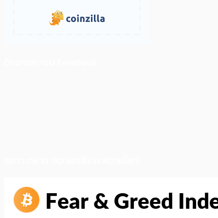
ติดตามเราบน Facebook
สภาวะตลาด (ความกลัว vs ความโลภ)