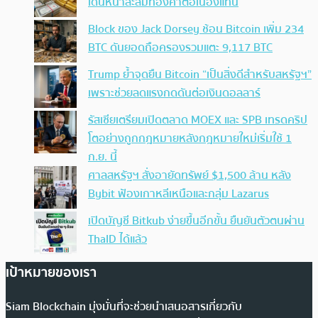
เดินหน้าสะสมทองคำต่อเนื่องแทน
Block ของ Jack Dorsey ช้อน Bitcoin เพิ่ม 234
BTC ดันยอดถือครองรวมแตะ 9,117 BTC
Trump ย้ำจุดยืน Bitcoin “เป็นสิ่งดีสำหรับสหรัฐฯ”
เพราะช่วยลดแรงกดดันต่อเงินดอลลาร์
รัสเซียเตรียมเปิดตลาด MOEX และ SPB เทรดคริป
โตอย่างถูกกฎหมายหลังกฎหมายใหม่เริ่มใช้ 1
ก.ย. นี้
ศาลสหรัฐฯ สั่งอายัดทรัพย์ $1,500 ล้าน หลัง
Bybit ฟ้องเกาหลีเหนือและกลุ่ม Lazarus
เปิดบัญชี Bitkub ง่ายขึ้นอีกขั้น ยืนยันตัวตนผ่าน
ThaID ได้แล้ว
เป้าหมายของเรา
Siam Blockchain มุ่งมั่นที่จะช่วยนำเสนอสารเกี่ยวกับ