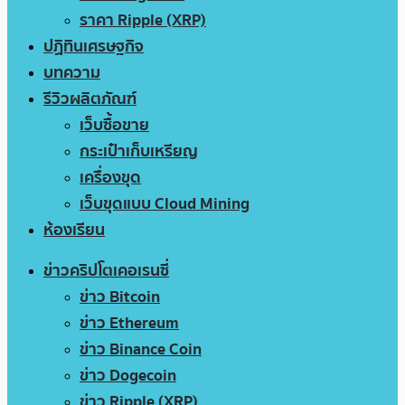
ราคา Ripple (XRP)
ปฏิทินเศรษฐกิจ
บทความ
รีวิวผลิตภัณฑ์
เว็บซื้อขาย
กระเป๋าเก็บเหรียญ
เครื่องขุด
เว็บขุดแบบ Cloud Mining
ห้องเรียน
ข่าวคริปโตเคอเรนซี่
ข่าว Bitcoin
ข่าว Ethereum
ข่าว Binance Coin
ข่าว Dogecoin
ข่าว Ripple (XRP)