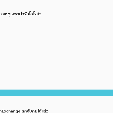
สาเหตุเพราะไวรัสโคโรน่า
nExchange ถูกจับกุมได้แล้ว