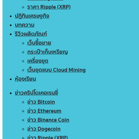
ราคา Ripple (XRP)
ปฏิทินเศรษฐกิจ
บทความ
รีวิวผลิตภัณฑ์
เว็บซื้อขาย
กระเป๋าเก็บเหรียญ
เครื่องขุด
เว็บขุดแบบ Cloud Mining
ห้องเรียน
ข่าวคริปโตเคอเรนซี่
ข่าว Bitcoin
ข่าว Ethereum
ข่าว Binance Coin
ข่าว Dogecoin
ข่าว Ripple (XRP)