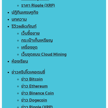
ราคา Ripple (XRP)
ปฏิทินเศรษฐกิจ
บทความ
รีวิวผลิตภัณฑ์
เว็บซื้อขาย
กระเป๋าเก็บเหรียญ
เครื่องขุด
เว็บขุดแบบ Cloud Mining
ห้องเรียน
ข่าวคริปโตเคอเรนซี่
ข่าว Bitcoin
ข่าว Ethereum
ข่าว Binance Coin
ข่าว Dogecoin
ข่าว Ripple (XRP)