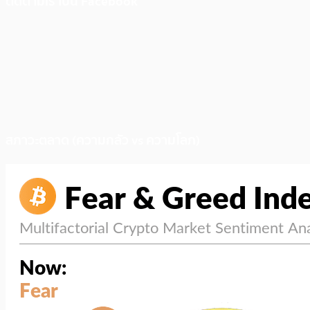
ติดตามเราบน Facebook
สภาวะตลาด (ความกลัว vs ความโลภ)