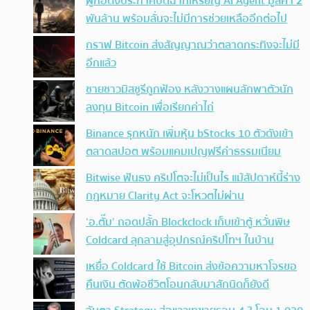
ผู้ก่อตั้งประกาศปิดฉากเหรียญ AI Agent มูลค่า 2
พันล้าน พร้อมลั่นจะไม่มีการช่วยเหลืออีกต่อไป
กราฟ Bitcoin ส่งสัญญาณว่าตลาดกระทิงจะไม่มี
อีกแล้ว
ชายชาวมิสซูรีถูกฟ้อง หลังวางแผนลักพาตัวนัก
ลงทุน Bitcoin เพื่อเรียกค่าไถ่
Binance รุกหนัก เพิ่มหุ้น bStocks 10 ตัวดังเข้า
ตลาดสปอต พร้อมแคมเปญฟรีค่าธรรมเนียม
Bitwise ฟันธง คริปโตจะไม่เป็นไร แม้สัปดาห์นี้ร่าง
กฎหมาย Clarity Act จะโหวตไม่ผ่าน
‘อ.ตั๊ม’ ถอดปลั้ก Blockclock เก็บเข้าตู้ หวั่นพิษ
Coldcard ลุกลามสู่อุปกรณ์คริปโทฯ ในบ้าน
เหยื่อ Coldcard ใช้ Bitcoin ส่งข้อความหาโจรขอ
คืนเงิน ตัดพ้อชีวิตโอนกลับมาสักนิดก็ยังดี