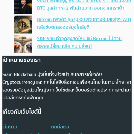
จับตา Strategy ส่อแววเทขายรอบ 4 ? โอน 1,030
BTC มูลค่าทะลุ 2 พันล้านบาท ออกจากกระเป๋า
Bitcoin ทรงตัว $64,000 สวนทางหุ้นสหรัฐฯ ATH
หลังข้อตกลงฮอร์มุซใกล้ยุติ
S&P 500 ทำจุดสูงสุดใหม่ แต่ Bitcoin ไม่ตาม
ตลาดเปลี่ยน หรือ คนเปลี่ยน?
เป้าหมายของเรา
Siam Blockchain มุ่งมั่นที่จะช่วยนำเสนอสารเกี่ยวกับ
Cryptocurrency และเทคโนโลยีบล็อกเชนเพื่อคนไทย ในภาษาไทย เรา
รวบรวมข้อมูลส่วนใหญ่จากเว็บไซต์และเว็บบอร์ดต่างประเทศและนำมา
แปลส่งตรงถึงฟีดคุณ
เกี่ยวกับเว็บไซต์นี้
ทีมงาน
ติดต่อเรา