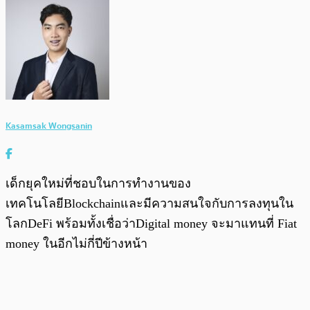
Kasamsak Wongsanin
เด็กยุคใหม่ที่ชอบในการทำงานของ
เทคโนโลยีBlockchainและมีความสนใจกับการลงทุนใน
โลกDeFi พร้อมทั้งเชื่อว่าDigital money จะมาแทนที่ Fiat
money ในอีกไม่กี่ปีข้างหน้า