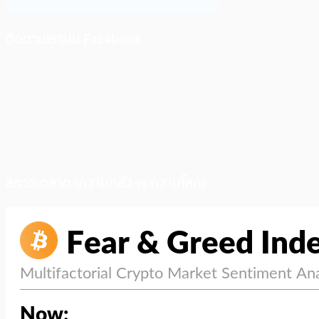
ติดตามเราบน Facebook
สภาวะตลาด (ความกลัว vs ความโลภ)