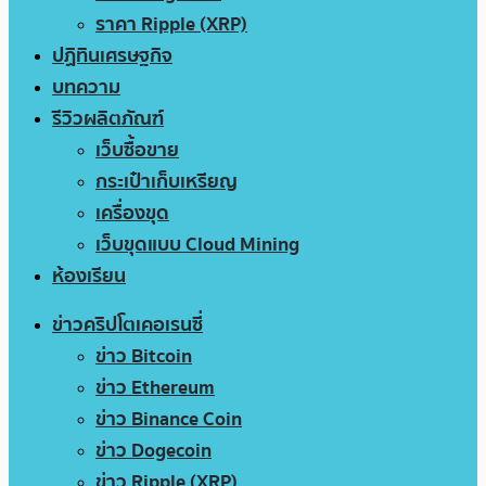
ราคา Ripple (XRP)
ปฏิทินเศรษฐกิจ
บทความ
รีวิวผลิตภัณฑ์
เว็บซื้อขาย
กระเป๋าเก็บเหรียญ
เครื่องขุด
เว็บขุดแบบ Cloud Mining
ห้องเรียน
ข่าวคริปโตเคอเรนซี่
ข่าว Bitcoin
ข่าว Ethereum
ข่าว Binance Coin
ข่าว Dogecoin
ข่าว Ripple (XRP)