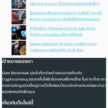
เดียว 6.6 ล้านบาท ไม่สนวิกฤตศรัทธาคริปโทฯ
Bernstein เตือนหากกฎหมาย CLARITY Act ไม่
ผ่าน อาจกดดันราคาคริปโตให้ดิ่งลงอีกระลอก
ทั่วโลกช็อก Telegram หายจาก App Store
ชั่วคราว ก่อนกลับมาใช้งานได้ปกติ
Galaxy Research ประเมินความเสียหายจาก
Coldcard อาจพุ่งสูงถึง $130 ล้าน
เป้าหมายของเรา
Siam Blockchain มุ่งมั่นที่จะช่วยนำเสนอสารเกี่ยวกับ
Cryptocurrency และเทคโนโลยีบล็อกเชนเพื่อคนไทย ในภาษาไทย เรา
รวบรวมข้อมูลส่วนใหญ่จากเว็บไซต์และเว็บบอร์ดต่างประเทศและนำมา
แปลส่งตรงถึงฟีดคุณ
เกี่ยวกับเว็บไซต์นี้