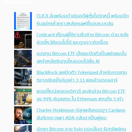
ประเด็นล่าสุด
CLICX ลั่นพร้อมดำเนินคดีผู้ตั้งใจบิดหนี้ พร้อมปิด
รับสมัครชั่วคราวหลังคนแห่ยื่นจนระบบล้น
Coldcard เตือนผู้ใช้งานรีบย้าย Bitcoin ด่วน หลัง
ช่องโหว่ยังอุดไม่ได้ และถูกเจาะต่อเนื่อง
กองทุน Bitcoin ETF เจ๊งและปิดตัวเป็นแห่งแรกใน
สหรัฐหลังเงินทุนไหลออกไปฝั่ง AI
BlackRock ลุยเปิดตัว Tokenized สำหรับกองทุน
ตลาดเงินยุโรปมูลค่า 3.11 แสนล้านดอลลาร์
แบงก์ใหญ่สุดของอิตาลี ลดสัดส่วน Bitcoin ETF
ลง 99% หันลงทุน ใน Ethereum แทนถึง 3 เท่า
Charles Hoskinson ปลุกพลังคอมมูฯ Cardano
ลั่นต้องการพา ADA กลับมาเป็นผู้ชนะ
นักขุด Bitcoin สาย Solo เจอบล็อก รับทรัพย์คน