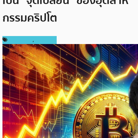
เป็น “จุดเปลี่ยน” ของอุตสาห
กรรมคริปโต
ข่าว Bitcoin
,
ในประเทศ