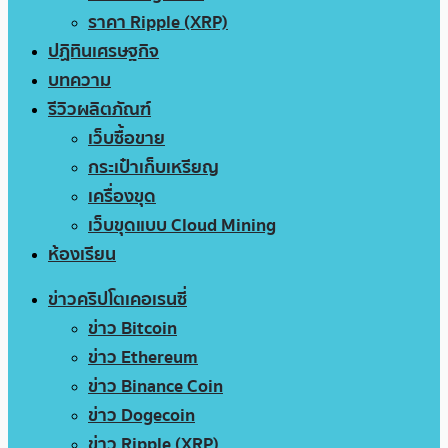
ราคา Ripple (XRP)
ปฏิทินเศรษฐกิจ
บทความ
รีวิวผลิตภัณฑ์
เว็บซื้อขาย
กระเป๋าเก็บเหรียญ
เครื่องขุด
เว็บขุดแบบ Cloud Mining
ห้องเรียน
ข่าวคริปโตเคอเรนซี่
ข่าว Bitcoin
ข่าว Ethereum
ข่าว Binance Coin
ข่าว Dogecoin
ข่าว Ripple (XRP)