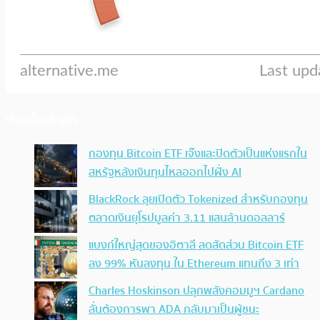
ประเด็นล่าสุด
กองทุน Bitcoin ETF เจ๊งและปิดตัวเป็นแห่งแรกใน
สหรัฐหลังเงินทุนไหลออกไปฝั่ง AI
BlackRock ลุยเปิดตัว Tokenized สำหรับกองทุน
ตลาดเงินยุโรปมูลค่า 3.11 แสนล้านดอลลาร์
แบงก์ใหญ่สุดของอิตาลี ลดสัดส่วน Bitcoin ETF
ลง 99% หันลงทุน ใน Ethereum แทนถึง 3 เท่า
Charles Hoskinson ปลุกพลังคอมมูฯ Cardano
ลั่นต้องการพา ADA กลับมาเป็นผู้ชนะ