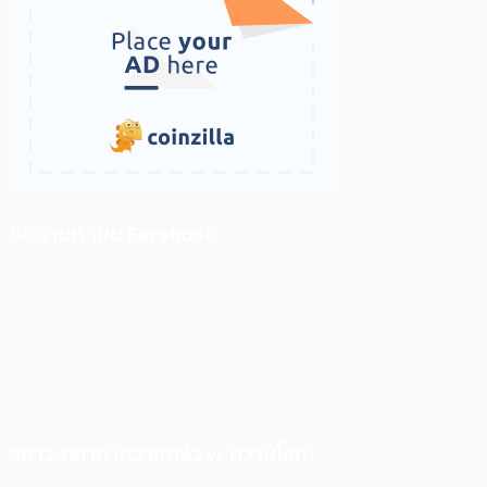
ติดตามเราบน Facebook
สภาวะตลาด (ความกลัว vs ความโลภ)