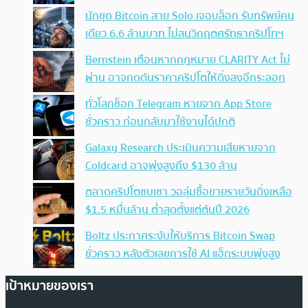
นักขุด Bitcoin สาย Solo เจอบล็อก รับทรัพย์คน
เดียว 6.6 ล้านบาท ไม่สนวิกฤตศรัทธาคริปโทฯ
Bernstein เตือนหากกฎหมาย CLARITY Act ไม่
ผ่าน อาจกดดันราคาคริปโตให้ดิ่งลงอีกระลอก
ทั่วโลกช็อก Telegram หายจาก App Store
ชั่วคราว ก่อนกลับมาใช้งานได้ปกติ
Galaxy Research ประเมินความเสียหายจาก
Coldcard อาจพุ่งสูงถึง $130 ล้าน
ตลาดคริปโตซบเซา วอลุ่มซื้อขายรายวันดิ่งเหลือ
$1.5 หมื่นล้าน ต่ำสุดตั้งแต่ต้นปี 2026
Boltz ประกาศระงับให้บริการ Bitcoin Swap
ชั่วคราว หลังตัวเลขการใช้ AI แฮ็กระบบพุ่งสูง
เป้าหมายของเรา