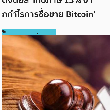
ดิจิตอล ‘เก็บภาษี 15% จา
กกำไีรการซื้อขาย Bitcoin’
ข่าวคริปโตเคอเรนซี่
,
ในประเทศ