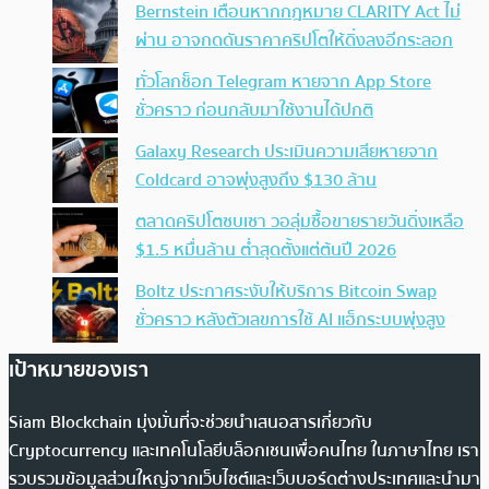
Bernstein เตือนหากกฎหมาย CLARITY Act ไม่
ผ่าน อาจกดดันราคาคริปโตให้ดิ่งลงอีกระลอก
ทั่วโลกช็อก Telegram หายจาก App Store
ชั่วคราว ก่อนกลับมาใช้งานได้ปกติ
Galaxy Research ประเมินความเสียหายจาก
Coldcard อาจพุ่งสูงถึง $130 ล้าน
ตลาดคริปโตซบเซา วอลุ่มซื้อขายรายวันดิ่งเหลือ
$1.5 หมื่นล้าน ต่ำสุดตั้งแต่ต้นปี 2026
Boltz ประกาศระงับให้บริการ Bitcoin Swap
ชั่วคราว หลังตัวเลขการใช้ AI แฮ็กระบบพุ่งสูง
เป้าหมายของเรา
Siam Blockchain มุ่งมั่นที่จะช่วยนำเสนอสารเกี่ยวกับ
Cryptocurrency และเทคโนโลยีบล็อกเชนเพื่อคนไทย ในภาษาไทย เรา
รวบรวมข้อมูลส่วนใหญ่จากเว็บไซต์และเว็บบอร์ดต่างประเทศและนำมา