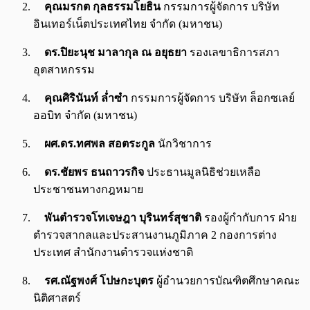
คุณมรกต กุลธรรมโยธิน
กรรมการผู้จัดการ บริษัท
อินเทอร์เน็ตประเทศไทย จำกัด (มหาชน)
ดร.ปิยะนุช มาลากุล ณ อยุธยา
รองเลขาธิการสภา
อุตสาหกรรม
คุณศิรินันท์ ล่ำซำ
กรรมการผู้จัดการ บริษัท ล็อกซเลย์
ออบิท จำกัด (มหาชน)
ผศ.ดร.ทศพล สอตระกูล
นักวิชาการ
ดร.ชัยพร ธนถาวรกิจ
ประธานมูลนิธิช่วยเหลือ
ประชาชนทางกฎหมาย
พันตำรวจโทเจษฎา บุรินทร์สุชาติ
รองผู้กำกับการ ฝ่าย
ตำรวจสากลและประสานงานภูมิภาค 2 กองการต่าง
ประเทศ สำนักงานตำรวจแห่งชาติ
รศ.ณัฐพงศ์ โปษกะบุตร
ผู้อำนวยการบัณฑิตศึกษาคณะ
นิติศาสตร์