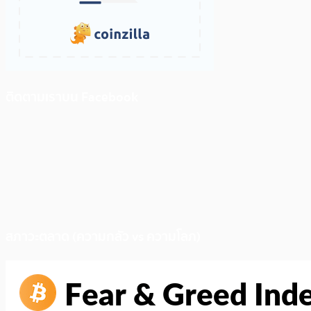
ติดตามเราบน Facebook
สภาวะตลาด (ความกลัว vs ความโลภ)