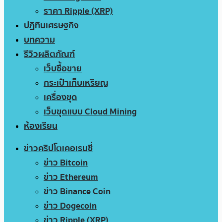
ราคา Ripple (XRP)
ปฏิทินเศรษฐกิจ
บทความ
รีวิวผลิตภัณฑ์
เว็บซื้อขาย
กระเป๋าเก็บเหรียญ
เครื่องขุด
เว็บขุดแบบ Cloud Mining
ห้องเรียน
ข่าวคริปโตเคอเรนซี่
ข่าว Bitcoin
ข่าว Ethereum
ข่าว Binance Coin
ข่าว Dogecoin
ข่าว Ripple (XRP)