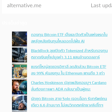
ประเด็นล่าสุด
กองทุน Bitcoin ETF เจ๊งและปิดตัวเป็นแห่งแรกใน
สหรัฐหลังเงินทุนไหลออกไปฝั่ง AI
BlackRock ลุยเปิดตัว Tokenized สำหรับกองทุน
ตลาดเงินยุโรปมูลค่า 3.11 แสนล้านดอลลาร์
แบงก์ใหญ่สุดของอิตาลี ลดสัดส่วน Bitcoin ETF
ลง 99% หันลงทุน ใน Ethereum แทนถึง 3 เท่า
Charles Hoskinson ปลุกพลังคอมมูฯ Cardano
ลั่นต้องการพา ADA กลับมาเป็นผู้ชนะ
นักขุด Bitcoin สาย Solo เจอบล็อก รับทรัพย์คน
เดียว 6.6 ล้านบาท ไม่สนวิกฤตศรัทธาคริปโทฯ