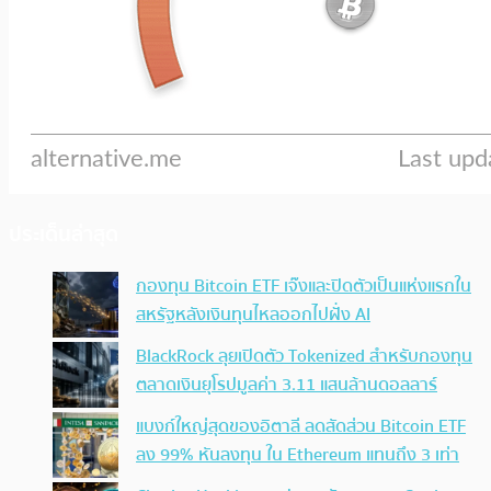
ประเด็นล่าสุด
กองทุน Bitcoin ETF เจ๊งและปิดตัวเป็นแห่งแรกใน
สหรัฐหลังเงินทุนไหลออกไปฝั่ง AI
BlackRock ลุยเปิดตัว Tokenized สำหรับกองทุน
ตลาดเงินยุโรปมูลค่า 3.11 แสนล้านดอลลาร์
แบงก์ใหญ่สุดของอิตาลี ลดสัดส่วน Bitcoin ETF
ลง 99% หันลงทุน ใน Ethereum แทนถึง 3 เท่า