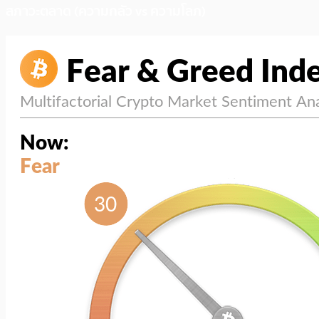
สภาวะตลาด (ความกลัว vs ความโลภ)