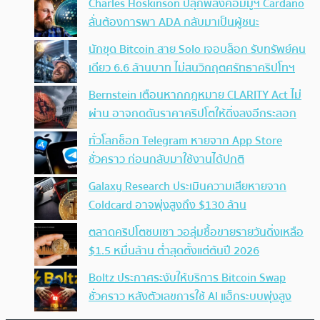
Charles Hoskinson ปลุกพลังคอมมูฯ Cardano
ลั่นต้องการพา ADA กลับมาเป็นผู้ชนะ
นักขุด Bitcoin สาย Solo เจอบล็อก รับทรัพย์คน
เดียว 6.6 ล้านบาท ไม่สนวิกฤตศรัทธาคริปโทฯ
Bernstein เตือนหากกฎหมาย CLARITY Act ไม่
ผ่าน อาจกดดันราคาคริปโตให้ดิ่งลงอีกระลอก
ทั่วโลกช็อก Telegram หายจาก App Store
ชั่วคราว ก่อนกลับมาใช้งานได้ปกติ
Galaxy Research ประเมินความเสียหายจาก
Coldcard อาจพุ่งสูงถึง $130 ล้าน
ตลาดคริปโตซบเซา วอลุ่มซื้อขายรายวันดิ่งเหลือ
$1.5 หมื่นล้าน ต่ำสุดตั้งแต่ต้นปี 2026
Boltz ประกาศระงับให้บริการ Bitcoin Swap
ชั่วคราว หลังตัวเลขการใช้ AI แฮ็กระบบพุ่งสูง