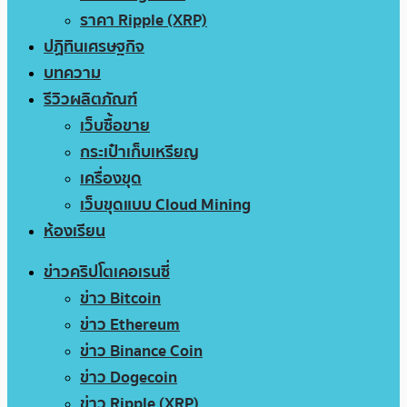
ราคา Ripple (XRP)
ปฏิทินเศรษฐกิจ
บทความ
รีวิวผลิตภัณฑ์
เว็บซื้อขาย
กระเป๋าเก็บเหรียญ
เครื่องขุด
เว็บขุดแบบ Cloud Mining
ห้องเรียน
ข่าวคริปโตเคอเรนซี่
ข่าว Bitcoin
ข่าว Ethereum
ข่าว Binance Coin
ข่าว Dogecoin
ข่าว Ripple (XRP)