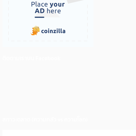
ติดตามเราบน Facebook
สภาวะตลาด (ความกลัว vs ความโลภ)