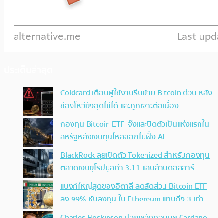
ประเด็นล่าสุด
Coldcard เตือนผู้ใช้งานรีบย้าย Bitcoin ด่วน หลัง
ช่องโหว่ยังอุดไม่ได้ และถูกเจาะต่อเนื่อง
กองทุน Bitcoin ETF เจ๊งและปิดตัวเป็นแห่งแรกใน
สหรัฐหลังเงินทุนไหลออกไปฝั่ง AI
BlackRock ลุยเปิดตัว Tokenized สำหรับกองทุน
ตลาดเงินยุโรปมูลค่า 3.11 แสนล้านดอลลาร์
แบงก์ใหญ่สุดของอิตาลี ลดสัดส่วน Bitcoin ETF
ลง 99% หันลงทุน ใน Ethereum แทนถึง 3 เท่า
Charles Hoskinson ปลุกพลังคอมมูฯ Cardano