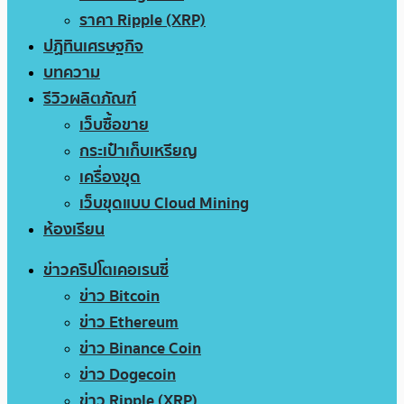
ราคา Ripple (XRP)
ปฏิทินเศรษฐกิจ
บทความ
รีวิวผลิตภัณฑ์
เว็บซื้อขาย
กระเป๋าเก็บเหรียญ
เครื่องขุด
เว็บขุดแบบ Cloud Mining
ห้องเรียน
ข่าวคริปโตเคอเรนซี่
ข่าว Bitcoin
ข่าว Ethereum
ข่าว Binance Coin
ข่าว Dogecoin
ข่าว Ripple (XRP)