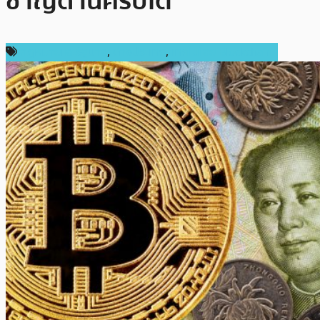
ชาญด้านคริปโต
กฎหมายและรัฐบาล
,
ต่างประเทศ
,
เทคโนโลยี Blockchain