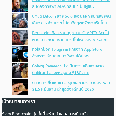
ลั่นต้องการพา ADA กลับมาเป็นผู้ชนะ
นักขุด Bitcoin สาย Solo เจอบล็อก รับทรัพย์คน
เดียว 6.6 ล้านบาท ไม่สนวิกฤตศรัทธาคริปโทฯ
Bernstein เตือนหากกฎหมาย CLARITY Act ไม่
ผ่าน อาจกดดันราคาคริปโตให้ดิ่งลงอีกระลอก
ทั่วโลกช็อก Telegram หายจาก App Store
ชั่วคราว ก่อนกลับมาใช้งานได้ปกติ
Galaxy Research ประเมินความเสียหายจาก
Coldcard อาจพุ่งสูงถึง $130 ล้าน
ตลาดคริปโตซบเซา วอลุ่มซื้อขายรายวันดิ่งเหลือ
$1.5 หมื่นล้าน ต่ำสุดตั้งแต่ต้นปี 2026
เป้าหมายของเรา
Siam Blockchain มุ่งมั่นที่จะช่วยนำเสนอสารเกี่ยวกับ