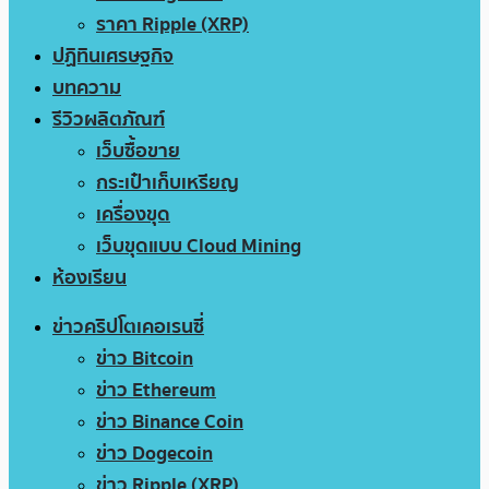
ราคา Ripple (XRP)
ปฏิทินเศรษฐกิจ
บทความ
รีวิวผลิตภัณฑ์
เว็บซื้อขาย
กระเป๋าเก็บเหรียญ
เครื่องขุด
เว็บขุดแบบ Cloud Mining
ห้องเรียน
ข่าวคริปโตเคอเรนซี่
ข่าว Bitcoin
ข่าว Ethereum
ข่าว Binance Coin
ข่าว Dogecoin
ข่าว Ripple (XRP)