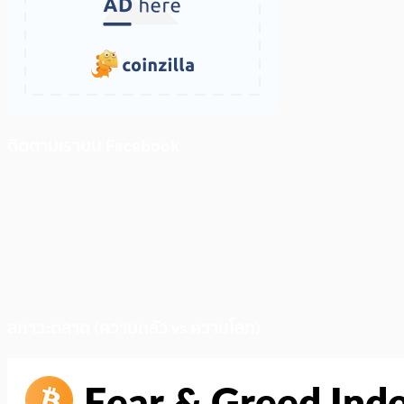
ติดตามเราบน Facebook
สภาวะตลาด (ความกลัว vs ความโลภ)