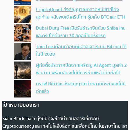
CryptoQuant ส่งสัญญาณตลาดหมีเข้าสู่โค้ง
สุดท้าย หลังพบเจ้าคริปโทฯ ซุ่มเก็บ BTC และ ETH
Dubai Duty Free เปิดรับชำระเงินด้วย Shiba Inu
และคริปโตอื่นรวม 30 สกุลเป็นครั้งแรก
Tom Lee เตือนควอนตัมอาจเจาะระบบ Bitcoin ได้
ในปี 2028
ผู้ก่อตั้งประกาศปิดฉากเหรียญ AI Agent มูลค่า 2
พันล้าน พร้อมลั่นจะไม่มีการช่วยเหลืออีกต่อไป
กราฟ Bitcoin ส่งสัญญาณว่าตลาดกระทิงจะไม่มี
อีกแล้ว
เป้าหมายของเรา
Siam Blockchain มุ่งมั่นที่จะช่วยนำเสนอสารเกี่ยวกับ
Cryptocurrency และเทคโนโลยีบล็อกเชนเพื่อคนไทย ในภาษาไทย เรา