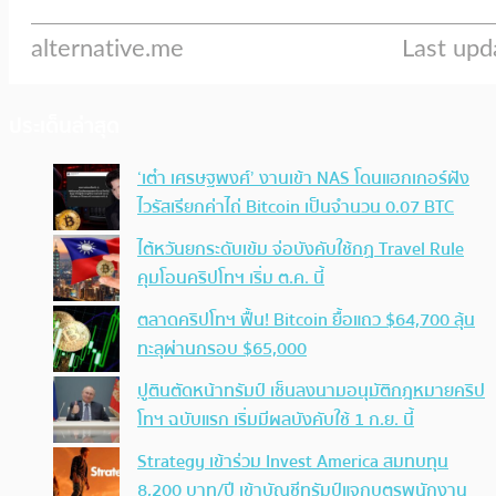
ประเด็นล่าสุด
‘เต๋า เศรษฐพงศ์’ งานเข้า NAS โดนแฮกเกอร์ฝัง
ไวรัสเรียกค่าไถ่ Bitcoin เป็นจำนวน 0.07 BTC
ไต้หวันยกระดับเข้ม จ่อบังคับใช้กฏ Travel Rule
คุมโอนคริปโทฯ เริ่ม ต.ค. นี้
ตลาดคริปโทฯ ฟื้น! Bitcoin ยื้อแถว $64,700 ลุ้น
ทะลุผ่านกรอบ $65,000
ปูตินตัดหน้าทรัมป์ เซ็นลงนามอนุมัติกฎหมายคริป
โทฯ ฉบับแรก เริ่มมีผลบังคับใช้ 1 ก.ย. นี้
Strategy เข้าร่วม Invest America สมทบทุน
8,200 บาท/ปี เข้าบัญชีทรัมป์แจกบุตรพนักงาน