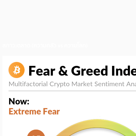
สภาวะตลาด (ความกลัว vs ความโลภ)