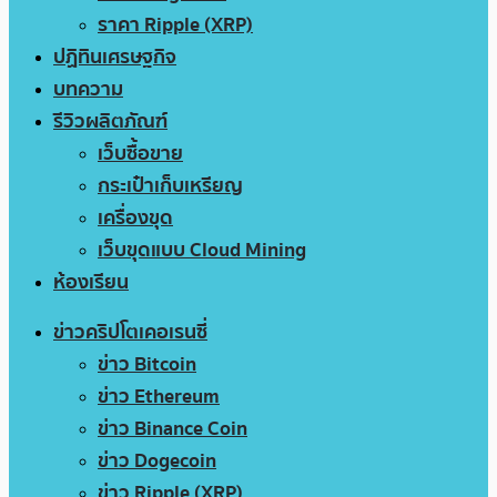
ราคา Ripple (XRP)
ปฏิทินเศรษฐกิจ
บทความ
รีวิวผลิตภัณฑ์
เว็บซื้อขาย
กระเป๋าเก็บเหรียญ
เครื่องขุด
เว็บขุดแบบ Cloud Mining
ห้องเรียน
ข่าวคริปโตเคอเรนซี่
ข่าว Bitcoin
ข่าว Ethereum
ข่าว Binance Coin
ข่าว Dogecoin
ข่าว Ripple (XRP)