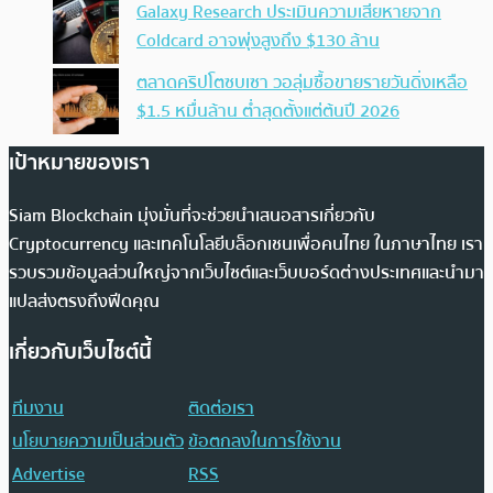
Galaxy Research ประเมินความเสียหายจาก
Coldcard อาจพุ่งสูงถึง $130 ล้าน
ตลาดคริปโตซบเซา วอลุ่มซื้อขายรายวันดิ่งเหลือ
$1.5 หมื่นล้าน ต่ำสุดตั้งแต่ต้นปี 2026
เป้าหมายของเรา
Siam Blockchain มุ่งมั่นที่จะช่วยนำเสนอสารเกี่ยวกับ
Cryptocurrency และเทคโนโลยีบล็อกเชนเพื่อคนไทย ในภาษาไทย เรา
รวบรวมข้อมูลส่วนใหญ่จากเว็บไซต์และเว็บบอร์ดต่างประเทศและนำมา
แปลส่งตรงถึงฟีดคุณ
เกี่ยวกับเว็บไซต์นี้
ทีมงาน
ติดต่อเรา
นโยบายความเป็นส่วนตัว
ข้อตกลงในการใช้งาน
Advertise
RSS