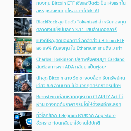
กองทุน Bitcoin ETF เจ๊งและปิดตัวเป็นแห่งแรกใน
สหรัฐหลังเงินทุนไหลออกไปฝั่ง AI
BlackRock ลุยเปิดตัว Tokenized สำหรับกองทุน
ตลาดเงินยุโรปมูลค่า 3.11 แสนล้านดอลลาร์
แบงก์ใหญ่สุดของอิตาลี ลดสัดส่วน Bitcoin ETF
ลง 99% หันลงทุน ใน Ethereum แทนถึง 3 เท่า
Charles Hoskinson ปลุกพลังคอมมูฯ Cardano
ลั่นต้องการพา ADA กลับมาเป็นผู้ชนะ
นักขุด Bitcoin สาย Solo เจอบล็อก รับทรัพย์คน
เดียว 6.6 ล้านบาท ไม่สนวิกฤตศรัทธาคริปโทฯ
Bernstein เตือนหากกฎหมาย CLARITY Act ไม่
ผ่าน อาจกดดันราคาคริปโตให้ดิ่งลงอีกระลอก
ทั่วโลกช็อก Telegram หายจาก App Store
ชั่วคราว ก่อนกลับมาใช้งานได้ปกติ